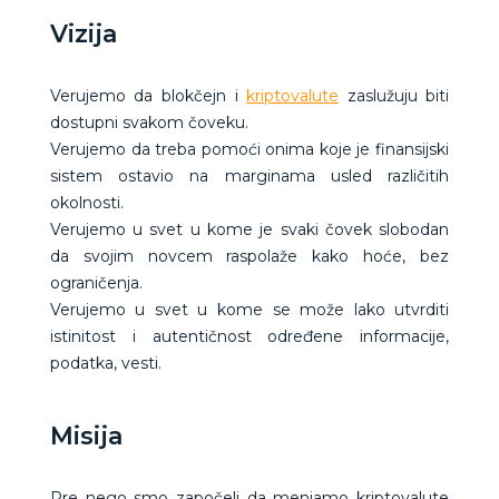
Vizija
Verujemo da blokčejn i
kriptovalute
zaslužuju biti
dostupni svakom čoveku.
Verujemo da treba pomoći onima koje je finansijski
sistem ostavio na marginama usled različitih
okolnosti.
Verujemo u svet u kome je svaki čovek slobodan
da svojim novcem raspolaže kako hoće, bez
ograničenja.
Verujemo u svet u kome se može lako utvrditi
istinitost i autentičnost određene informacije,
podatka, vesti.
Misija
Pre nego smo započeli da menjamo kriptovalute