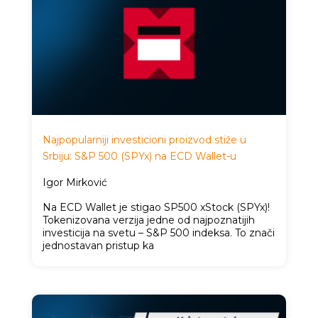
Najpopularniji investicioni proizvod stiže u
Srbiju: S&P 500 (SPYx) na ECD Wallet-u
Igor Mirković
Na ECD Wallet je stigao SP500 xStock (SPYx)!
Tokenizovana verzija jedne od najpoznatijih
investicija na svetu – S&P 500 indeksa. To znači
jednostavan pristup ka