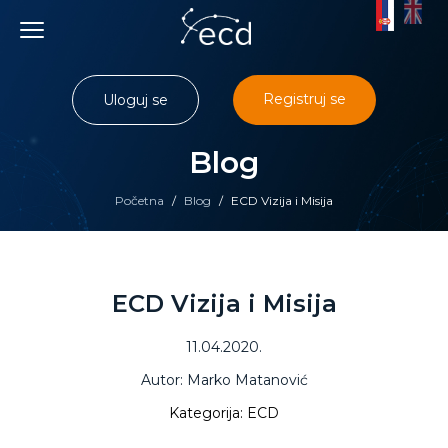
Skip
to
content
Registruj se
Uloguj se
Blog
Početna
/
Blog
/
ECD Vizija i Misija
ECD Vizija i Misija
11.04.2020.
Autor: Marko Matanović
Kategorija: ECD