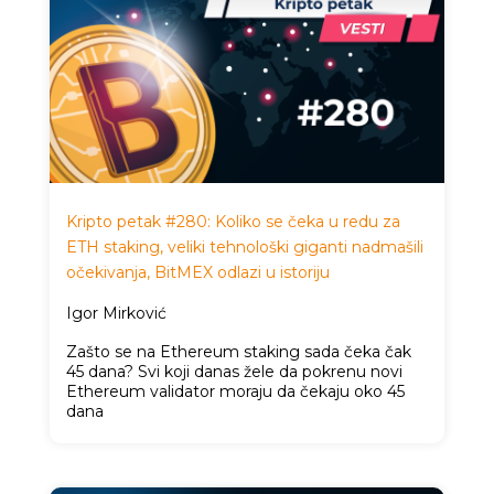
Kripto petak #280: Koliko se čeka u redu za
ETH staking, veliki tehnološki giganti nadmašili
očekivanja, BitMEX odlazi u istoriju
Igor Mirković
Zašto se na Ethereum staking sada čeka čak
45 dana? Svi koji danas žele da pokrenu novi
Ethereum validator moraju da čekaju oko 45
dana