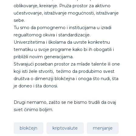
oblikovanje, kreiranje. Pruža prostor za aktivno
učestvovanje, istraživanje mogućnosti, istraživanje
sebe.
Tu smo da pomognemo i institucijama u izradi
regualtornog okvira i standardizacije.
Univerzitetima i školama da uvrste konkretnu
tematiku u svoje programe kako bi ih obogatili i
približili novim generacijama.
Stvarajući poseban prostor za mlade talente ili one
koji isti žele stvoriti, težimo da produbimo svest
društva o dimenziji blokčejna i onoga što nudi, šta
je doneo i šta donosi.
Drugi nemamo, zašto se ne bismo trudili da ovaj
svet činimo boljim.
blokčejn
kriptovalute
menjanje