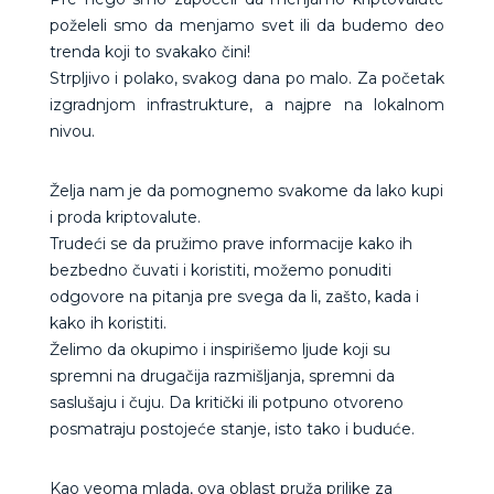
poželeli smo da menjamo svet ili da budemo deo
trenda koji to svakako čini!
Strpljivo i polako, svakog dana po malo. Za početak
izgradnjom infrastrukture, a najpre na lokalnom
nivou.
Želja nam je da pomognemo svakome da lako kupi
i proda kriptovalute.
Trudeći se da pružimo prave informacije kako ih
bezbedno čuvati i koristiti, možemo ponuditi
odgovore na pitanja pre svega da li, zašto, kada i
kako ih koristiti.
Želimo da okupimo i inspirišemo ljude koji su
spremni na drugačija razmišljanja, spremni da
saslušaju i čuju. Da kritički ili potpuno otvoreno
posmatraju postojeće stanje, isto tako i buduće.
Kao veoma mlada, ova oblast pruža prilike za