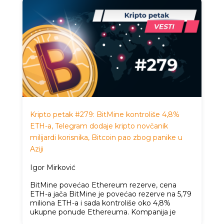
Kripto petak #279: BitMine kontroliše 4,8%
ETH-a, Telegram dodaje kripto novčanik
milijardi korisnika, Bitcoin pao zbog panike u
Aziji
Igor Mirković
BitMine povećao Ethereum rezerve, cena
ETH-a jača BitMine je povećao rezerve na 5,79
miliona ETH-a i sada kontroliše oko 4,8%
ukupne ponude Ethereuma. Kompanija je