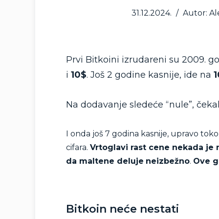
31.12.2024.
/
Autor: A
Prvi Bitkoini izrudareni su 2009. g
i
10$
. Još 2 godine kasnije, ide na
1
Na dodavanje sledeće “nule”, čekal
I onda još 7 godina kasnije, upravo tok
cifara.
Vrtoglavi rast cene nekada j
da maltene deluje
neizbežno
.
Ove g
Bitkoin neće nestati