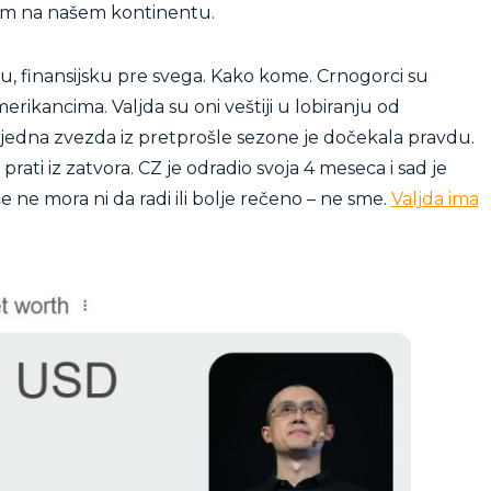
rem na našem kontinentu.
, finansijsku pre svega. Kako kome. Crnogorci su
erikancima. Valjda su oni veštiji u lobiranju od
oš jedna zvezda iz pretprošle sezone je dočekala pravdu.
rati iz zatvora. CZ je odradio svoja 4 meseca i sad je
ne mora ni da radi ili bolje rečeno – ne sme.
Valjda ima