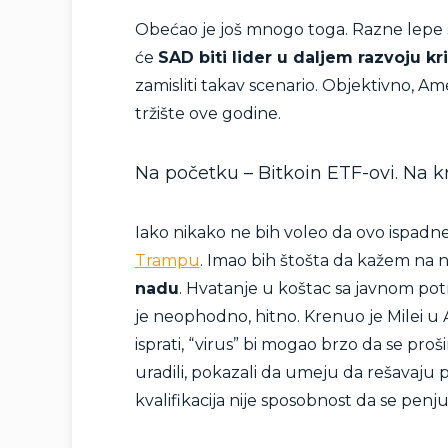
Obećao je još mnogo toga. Razne lepe st
će
SAD biti lider u daljem razvoju kr
zamisliti takav scenario. Objektivno, Ame
tržište ove godine.
Na početku – Bitkoin ETF-ovi. Na 
Iako nikako ne bih voleo da ovo ispadne 
Trampu
. Imao bih štošta da kažem na n
nadu
. Hvatanje u koštac sa javnom po
je neophodno, hitno. Krenuo je Milei u
isprati, “virus” bi mogao brzo da se proš
uradili, pokazali da umeju da rešavaju 
kvalifikacija nije sposobnost da se penj