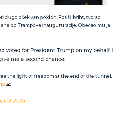
i dugo očekivan poklon. Ros Ulbriht, tvorac
 dane do Trampove inaugururacije. Obećao mu je
 voted for President Trump on my behalf. I
 give me a second chance.
y see the light of freedom at the end of the tunnel.
mp
🙏
r 12, 2024