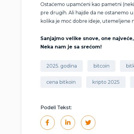
Ostaćemo upamćeni kao pametni (neki će
pre drugih. Ali hajde da ne ostanemo 
kolika je moć dobre ideje, utemeljene 
Sanjajmo velike snove, one najveće,
Neka nam je sa srećom!
2025. godina
bitcoin
bit
cena bitkoin
kripto 2025
Podeli Tekst: