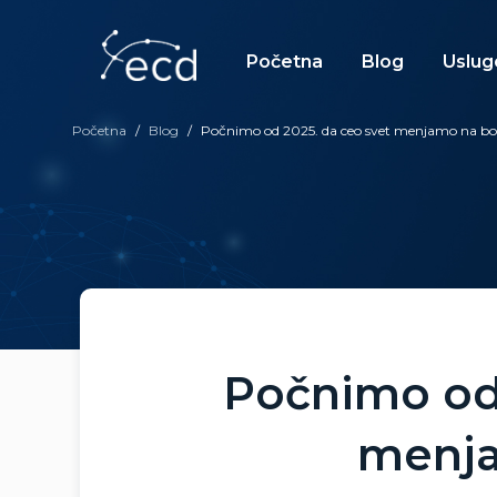
Skip
to
content
Početna
Blog
Uslug
Početna
/
Blog
/
Počnimo od 2025. da ceo svet menjamo na bol
Počnimo od 
menja