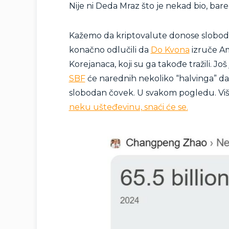
Nije ni Deda Mraz što je nekad bio, ba
Kažemo da kriptovalute donose slobodu
konačno odlučili da
Do Kvona
izruče Am
Korejanaca, koji su ga takođe tražili. J
SBF
će narednih nekoliko “halvinga” da p
slobodan čovek. U svakom pogledu. Više 
neku ušteđevinu, snaći će se.