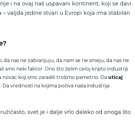
lije i na ovaj naš uspavani kontinent, koji se davi
– valjda jedine stvari u Evropi koja ima stabilan
e?
, da nas ne zabranjuju, da nam se ne smeju, da nas ne
li smo neki faktor. Ono što želim celoj kripto industriji
a novac koji smo zaradili trošimo pametno. Da
uticaj
i
. Da vrednosti na kojima počiva naša industrija
užičasto, svet je i dalje vrlo daleko od onoga što