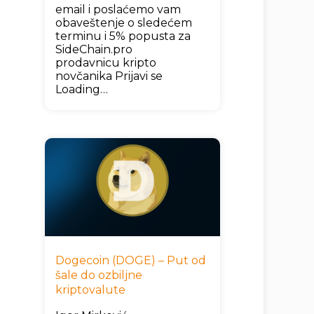
email i poslaćemo vam
obaveštenje o sledećem
terminu i 5% popusta za
SideChain.pro
prodavnicu kripto
novčanika Prijavi se
Loading…
Dogecoin (DOGE) – Put od
šale do ozbiljne
kriptovalute