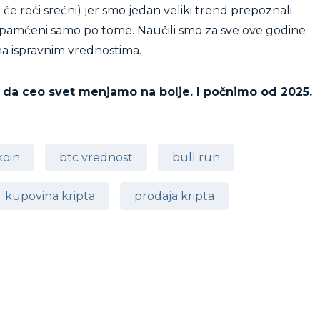
 reći srećni) jer smo jedan veliki trend prepoznali
upamćeni samo po tome. Naučili smo za sve ove godine
na ispravnim vrednostima.
 da ceo svet menjamo na bolje. I počnimo od 2025.
koin
btc vrednost
bull run
kupovina kripta
prodaja kripta