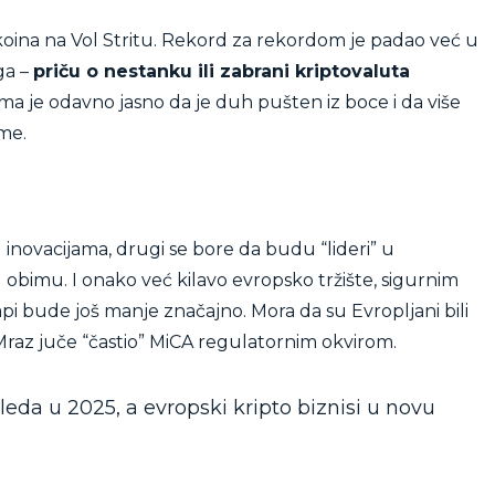
oina na Vol Stritu. Rekord za rekordom je padao već u
ga –
priču o nestanku ili zabrani kriptovaluta
ima je odavno jasno da je duh pušten iz boce i da više
me.
 inovacijama, drugi se bore da budu “lideri” u
 obimu. I onako već kilavo evropsko tržište, sigurnim
i bude još manje značajno. Mora da su Evropljani bili
 Mraz juče “častio” MiCA regulatornim okvirom.
eda u 2025, a evropski kripto biznisi u novu