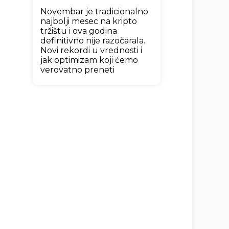
Novembar je tradicionalno
najbolji mesec na kripto
tržištu i ova godina
definitivno nije razočarala.
Novi rekordi u vrednosti i
jak optimizam koji ćemo
verovatno preneti