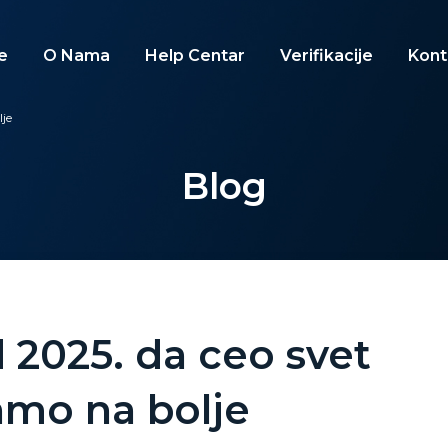
e
O Nama
Help Centar
Verifikacije
Kont
je
Blog
2025. da ceo svet
mo na bolje