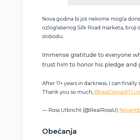
Nova godina bi još nekome mogla donet
ozloglašenog Silk Road marketa, broji
slobodu.
Immense gratitude to everyone who
trust him to honor his pledge and
After 11+ years in darkness, I can finall
Thank you so much,
@realDonaldTru
— Ross Ulbricht (@RealRossU)
Novembe
Obećanja