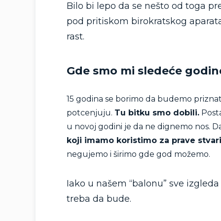
Bilo bi lepo da se nešto od toga pre
pod pritiskom birokratskog aparata 
rast.
Gde smo mi sledeće godin
15 godina se borimo da budemo priznati
potcenjuju.
Tu bitku smo dobili.
Posta
u novoj godini je da ne dignemo nos. D
koji imamo koristimo za prave stvar
negujemo i širimo gde god možemo.
Iako u našem “balonu” sve izgleda r
treba da bude.