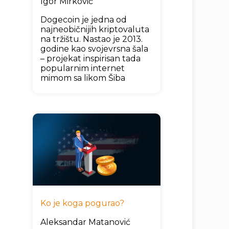
Igor Mirković
Dogecoin je jedna od
najneobičnijih kriptovaluta
na tržištu. Nastao je 2013.
godine kao svojevrsna šala
– projekat inspirisan tada
popularnim internet
mimom sa likom Šiba
Ko je koga pogurao?
Aleksandar Matanović