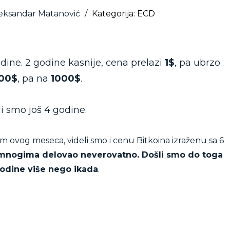
leksandar Matanović
/
Kategorija: ECD
odine. 2 godine kasnije, cena prelazi
1$
, pa ubrzo
00$
, pa na
1000$
.
i smo još 4 godine.
om ovog meseca, videli smo i cenu Bitkoina izraženu sa 6
e mnogima delovao neverovatno. Došli smo do toga
odine više nego ikada
.