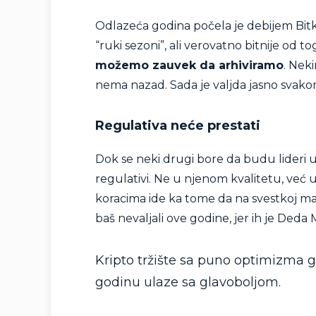
Odlazeća godina počela je debijem Bitk
“ruki sezoni”, ali verovatno bitnije od to
možemo zauvek da arhiviramo
. Nek
nema nazad. Sada je valjda jasno svako
Regulativa neće prestati
Dok se neki drugi bore da budu lideri u
regulativi. Ne u njenom kvalitetu, već u
koracima ide ka tome da na svestkoj map
baš nevaljali ove godine, jer ih je Deda
Kripto tržište sa puno optimizma gl
godinu ulaze sa glavoboljom.