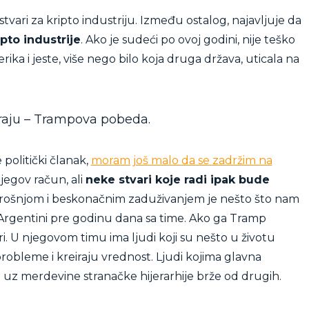
vari za kripto industriju. Između ostalog, najavljuje da
ipto industrije
. Ako je sudeći po ovoj godini, nije teško
rika i jeste, više nego bilo koja druga država, uticala na
kraju – Trampova pobeda.
politički članak,
moram još malo da se zadržim na
jegov račun, ali
neke stvari koje radi ipak bude
trošnjom i beskonačnim zaduživanjem je nešto što nam
 Argentini pre godinu dana sa time. Ako ga Tramp
iri. U njegovom timu ima ljudi koji su nešto u životu
probleme i kreiraju vrednost. Ljudi kojima glavna
u uz merdevine stranačke hijerarhije brže od drugih.