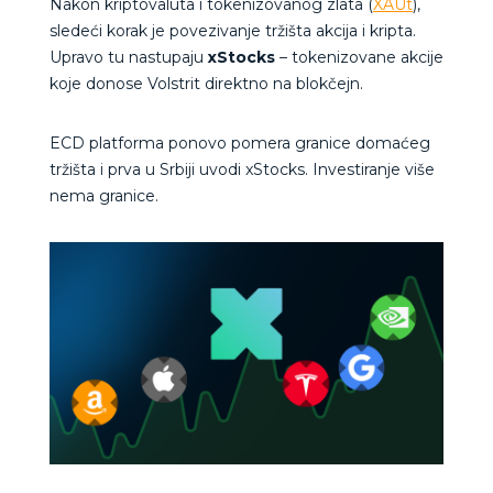
Nakon kriptovaluta i tokenizovanog zlata (
XAUt
),
sledeći korak je povezivanje tržišta akcija i kripta.
Upravo tu nastupaju
xStocks
– tokenizovane akcije
koje donose Volstrit direktno na blokčejn.
ECD platforma ponovo pomera granice domaćeg
tržišta i prva u Srbiji uvodi xStocks. Investiranje više
nema granice.