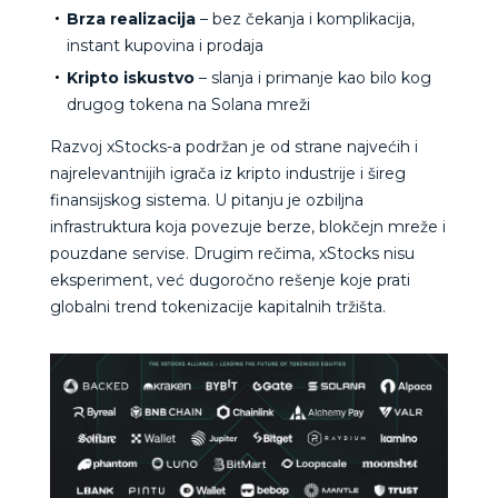
Brza realizacija
– bez čekanja i komplikacija,
instant kupovina i prodaja
Kripto iskustvo
– slanja i primanje kao bilo kog
drugog tokena na Solana mreži
Razvoj xStocks-a podržan je od strane najvećih i
najrelevantnijih igrača iz kripto industrije i šireg
finansijskog sistema. U pitanju je ozbiljna
infrastruktura koja povezuje berze, blokčejn mreže i
pouzdane servise. Drugim rečima, xStocks nisu
eksperiment, već dugoročno rešenje koje prati
globalni trend tokenizacije kapitalnih tržišta.