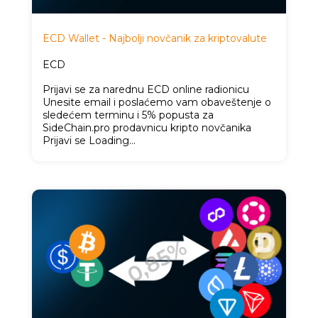
ECD Wallet - Najbolji novčanik za kriptovalute
ECD
Prijavi se za narednu ECD online radionicu
Unesite email i poslaćemo vam obaveštenje o
sledećem terminu i 5% popusta za
SideChain.pro prodavnicu kripto novčanika
Prijavi se Loading…