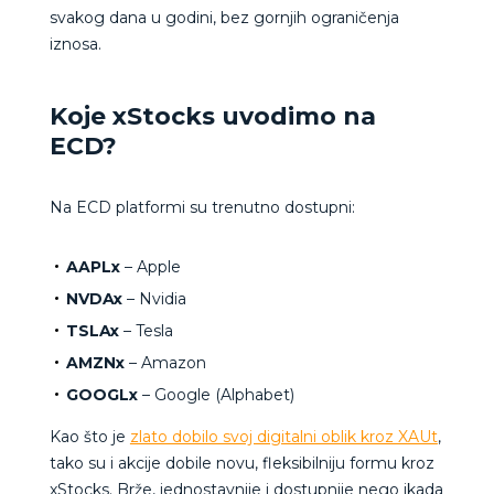
svakog dana u godini, bez gornjih ograničenja
iznosa.
Koje xStocks uvodimo na
ECD?
Na ECD platformi su trenutno dostupni:
AAPLx
– Apple
NVDAx
– Nvidia
TSLAx
– Tesla
AMZNx
– Amazon
GOOGLx
– Google (Alphabet)
Kao što je
zlato dobilo svoj digitalni oblik kroz XAUt
,
tako su i akcije dobile novu, fleksibilniju formu kroz
xStocks. Brže, jednostavnije i dostupnije nego ikada