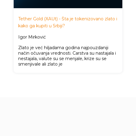
Tether Gold (XAUt) - Šta je tokenizovano zlato i
kako ga kupiti u Srbiji?
Igor Mirković
Zlato je već hiljadama godina najpouzdaniji
način očuvanja vrednosti. Carstva su nastajala i
nestajala, valute su se menjale, krize su se
smenjivale ali zlato je