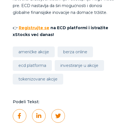
pre.
ECD nastavlja da širi mogućnosti i donosi
globalne finansijske inovacije na domaće tržište.
👉
Registrujte se
na ECD platformi i istražite
xStocks već danas!
američke akcije
berza online
ecd platforma
investiranje u akcije
tokenizovane akcije
Podeli Tekst: