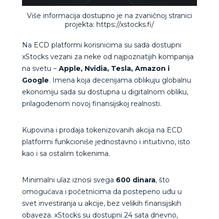
Više informacija dostupno je na zvaničnoj stranici
projekta: https://xstocks.fi/
Na ECD platformi korisnicima su sada dostupni
xStocks vezani za neke od najpoznatijih kompanija
na svetu –
Apple, Nvidia, Tesla, Amazon i
Google
. Imena koja decenijama oblikuju globalnu
ekonomiju sada su dostupna u digitalnom obliku,
prilagođenom novoj finansijskoj realnosti.
Kupovina i prodaja tokenizovanih akcija na ECD
platformi funkcioniše jednostavno i intuitivno, isto
kao i sa ostalim tokenima.
Minimalni ulaz iznosi svega
600 dinara
, što
omogućava i početnicima da postepeno uđu u
svet investiranja u akcije, bez velikih finansijskih
obaveza. xStocks su dostupni 24 sata dnevno,