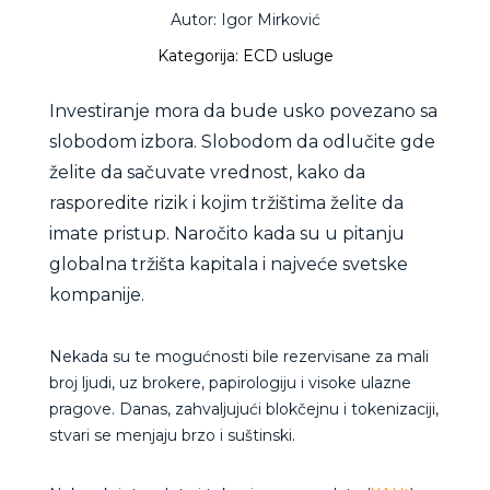
Autor: Igor Mirković
Kategorija: ECD usluge
Investiranje mora da bude usko povezano sa
slobodom izbora. Slobodom da odlučite gde
želite da sačuvate vrednost, kako da
rasporedite rizik i kojim tržištima želite da
imate pristup. N
aročito kada su u pitanju
globalna tržišta kapitala i najveće svetske
kompanije.
Nekada su te mogućnosti bile rezervisane za mali
broj ljudi, uz brokere, papirologiju i visoke ulazne
pragove. Danas, zahvaljujući blokčejnu i tokenizaciji,
stvari se menjaju brzo i suštinski.