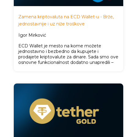
Zamena kriptovaluta na ECD Wallet-u - Brže,
jednostavnije i uz niže troškove
Igor Mirković
ECD Wallet je mesto na kome možete
jednostavno i bezbedno da kupujete i
prodajete kriptovalute za dinare. Sada smo ove
osnovne funkcionalnost dodatno unapredili –