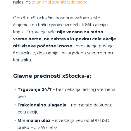
nalazi na
zvaničnoj stranici izdavaoca
.
Ono što xStocks čini posebno važnim jeste
činjenica da brišu granice između tržišta akcija i
kripta. Trgovanje više
nije vezano za radno
vreme berze, ne zahteva kupovinu cele akcije
niti visoke početne iznose
. Investiranje postaje
fleksibilnije, dostupnije i prilagođeno savremenom
korisniku.
Glavne prednosti xStocks-a:
Trgovanje 24/7
– bez čekanja radnog vremena
berzi
Frakcionalno ulaganje
– ne morate da kupite
celu akciju
Minimalan ulaz
– investicija već od 600 RSD
preko ECD Wallet-a