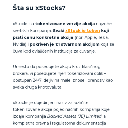
Šta su xStocks?
xStocks su
tokenizovane verzije akcija
najvećih
svetskih kompanija.
Svaki
xStock je token
koji
prati cenu konkretne akcije
(npr. Apple, Tesla,
Nvidia)
i
pokriven je 1:1 stvarnom akcijom
koja se
čuva kod ovlašćenih institucija za čuvanje.
Umesto da posedujete akciju kroz klasičnog
brokera, vi posedujete njen tokenizovani oblik –
dostupan 24/7, deljiv na male iznose i prenosiv kao
svaka druga kriptovaluta.
xStocks je objedinjeni naziv za različite
tokenizovane akcije pojedinačnih kompanija koje
izdaje kompanija
Backed Assets (JE) Limited
, a
kompletna pravna i regulatorna dokumentacija