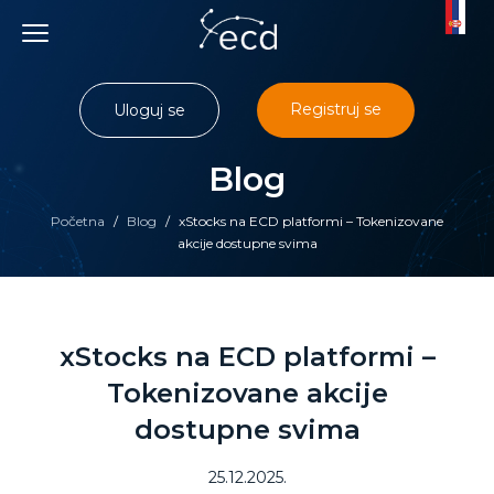
Skip
to
content
Registruj se
Uloguj se
Blog
Početna
/
Blog
/
xStocks na ECD platformi – Tokenizovane
akcije dostupne svima
xStocks na ECD platformi –
Tokenizovane akcije
dostupne svima
25.12.2025.