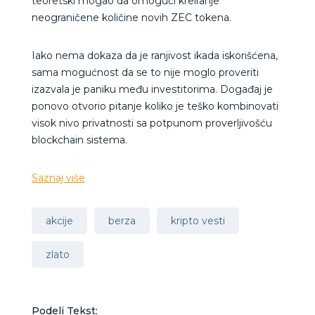
teoretski mogao da omogući kreiranje
neograničene količine novih ZEC tokena.
Iako nema dokaza da je ranjivost ikada iskorišćena,
sama mogućnost da se to nije moglo proveriti
izazvala je paniku među investitorima. Događaj je
ponovo otvorio pitanje koliko je teško kombinovati
visok nivo privatnosti sa potpunom proverljivošću
blockchain sistema.
Saznaj više
akcije
berza
kripto vesti
zlato
Podeli Tekst: