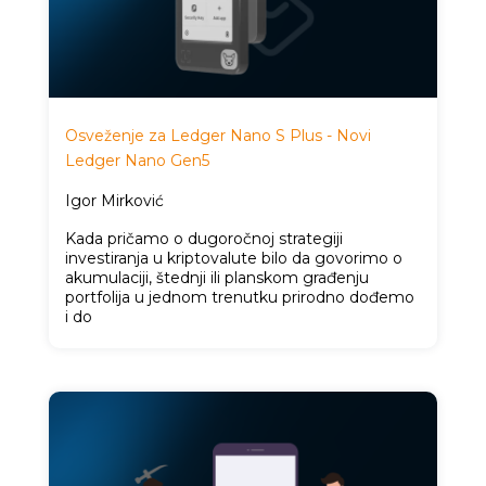
Osveženje za Ledger Nano S Plus - Novi
Ledger Nano Gen5
Igor Mirković
Kada pričamo o dugoročnoj strategiji
investiranja u kriptovalute bilo da govorimo o
akumulaciji, štednji ili planskom građenju
portfolija u jednom trenutku prirodno dođemo
i do