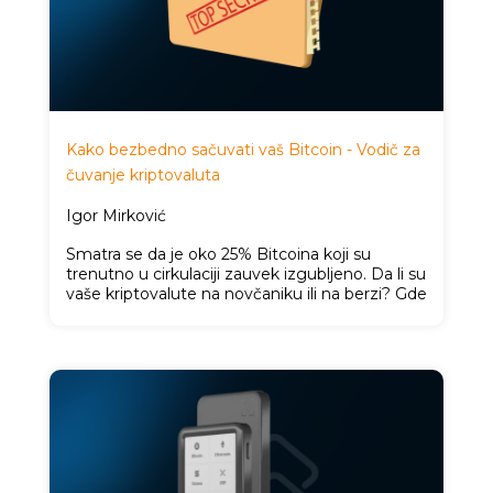
Kako bezbedno sačuvati vaš Bitcoin - Vodič za
čuvanje kriptovaluta
Igor Mirković
Smatra se da je oko 25% Bitcoina koji su
trenutno u cirkulaciji zauvek izgubljeno. Da li su
vaše kriptovalute na novčaniku ili na berzi? Gde