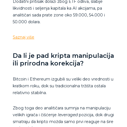
Dodatni pritisak dolazi zbog ETF odliva, slabije
likvidnosti i seljenja kapitala ka AI akcijama, pa
analitičari sada prate zone oko 59.000, 54.000 i
50.000 dolara.
Saznaj više
Da li je pad kripta manipulacija
ili prirodna korekcija?
Bitcoin i Ethereum izgubili su veliki deo vrednosti u
kratkom roku, dok su tradicionalna tržišta ostala
relativno stabilna.
Zbog toga deo analitičara sumnja na manipulaciju
velikih igrača i čišćenje
leveraged
pozicija, dok drugi
smatraju da kripto možda samo prvi reaguje na šire