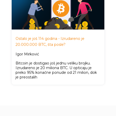
Ostalo je još 114 godina - Izrudareno je
20.000.000 BTC, šta posle?
Igor Mirković
Bitcoin je dostigao još jednu veliku brojku.
Izrudareno je 20 miliona BTC. U opticaju je
preko 95% konačne ponude od 21 milion, dok
je preostalih