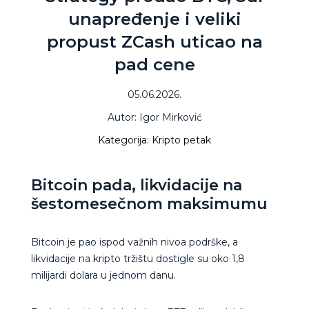
unapređenje i veliki
propust ZCash uticao na
pad cene
05.06.2026.
Autor: Igor Mirković
Kategorija: Kripto petak
Bitcoin pada, likvidacije na
šestomesečnom maksimumu
Bitcoin je pao ispod važnih nivoa podrške, a
likvidacije na kripto tržištu dostigle su oko 1,8
milijardi dolara u jednom danu.