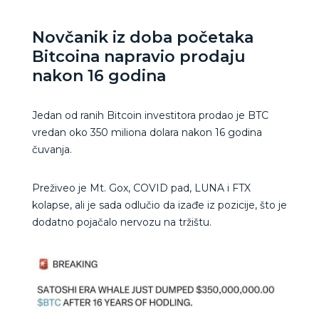
Novčanik iz doba početaka
Bitcoina napravio prodaju
nakon 16 godina
Jedan od ranih Bitcoin investitora prodao je BTC
vredan oko 350 miliona dolara nakon 16 godina
čuvanja.
Preživeo je Mt. Gox, COVID pad, LUNA i FTX
kolapse, ali je sada odlučio da izađe iz pozicije, što je
dodatno pojačalo nervozu na tržištu.