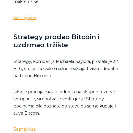
makro rizike.
Saznaj više
Strategy prodao Bitcoin i
uzdrmao tržište
Strategy, kompanija Michaela Saylora, prodala je 32
BTC, što je izazvalo snažnu reakciju tržišta i dodatni
pad cene Bitcoina.
Iako je prodaja mala u odnosu na ukupne rezerve
kompanije, simbolika je velika jer je Strategy
godinama bila poznata po stavu da samo kupuje i
čuva Bitcoin.
Saznaj više