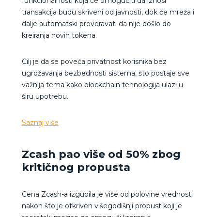
funkcionalnosti koja će omogućiti da iznosi
transakcija budu skriveni od javnosti, dok će mreža i
dalje automatski proveravati da nije došlo do
kreiranja novih tokena.
Cilj je da se poveća privatnost korisnika bez
ugrožavanja bezbednosti sistema, što postaje sve
važnija tema kako blockchain tehnologija ulazi u
širu upotrebu.
Saznaj više
Zcash pao više od 50% zbog
kritičnog propusta
Cena Zcash-a izgubila je više od polovine vrednosti
nakon što je otkriven višegodišnji propust koji je