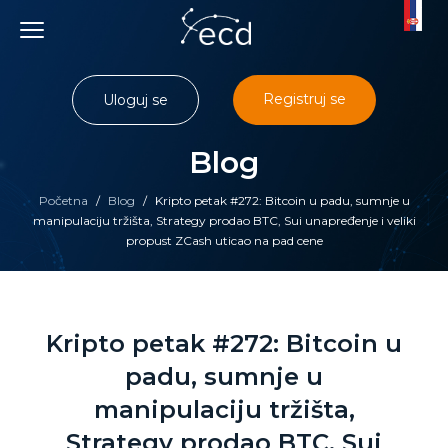
Skip
to
content
Registruj se
Uloguj se
Blog
Početna
/
Blog
/
Kripto petak #272: Bitcoin u padu, sumnje u
manipulaciju tržišta, Strategy prodao BTC, Sui unapređenje i veliki
propust ZCash uticao na pad cene
Kripto petak #272: Bitcoin u
padu, sumnje u
manipulaciju tržišta,
Strategy prodao BTC, Sui