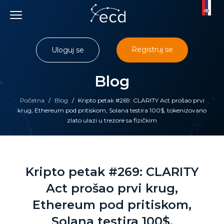
Skip
to
content
Registruj se
Uloguj se
Blog
Početna
/
Blog
/
Kripto petak #269: CLARITY Act prošao prvi
krug, Ethereum pod pritiskom, Solana testira 100$, tokenizovano
zlato ulazi u trezore sa fizičkim
Kripto petak #269: CLARITY
Act prošao prvi krug,
Ethereum pod pritiskom,
Solana testira 100$,