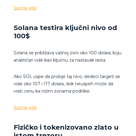
Saznaj više
Solana testira ključni nivo od
100$
Solana se približava važnoj zoni oko 100 dolara, koju
analitičari vide kao ključnu za nastavak rasta.
Ako SOL uspe da probije taj nivo, sledeći targeti se
vide oko 107 i 117 dolara, dok neuspeh može da
vrati cenu ka nižim zonama podrške.
Saznaj više
Fizičko i tokenizovano zlato u
istom trezoru