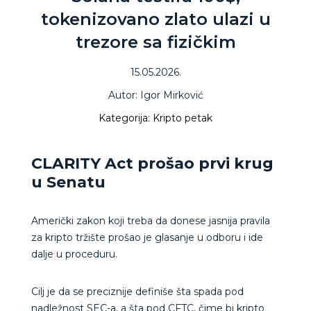
tokenizovano zlato ulazi u
trezore sa fizičkim
15.05.2026.
Autor: Igor Mirković
Kategorija: Kripto petak
CLARITY Act prošao prvi krug
u Senatu
Američki zakon koji treba da donese jasnija pravila
za kripto tržište prošao je glasanje u odboru i ide
dalje u proceduru.
Cilj je da se preciznije definiše šta spada pod
nadležnost SEC-a, a šta pod CFTC, čime bi kripto