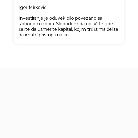
Igor Mirković
Investiranje je oduvek bilo povezano sa
slobodom izbora. Slobodom da odlučite gde
želite da usmerite kapital, kojim tržištima želite
da imate pristup i na koji