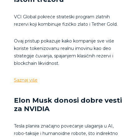
VCI Global pokreće strateški program zlatnih
rezervi koji kombinuje fizičko zlato i Tether Gold.
Ovaj pristup pokazuje kako kompanije sve više
koriste tokenizovanu realnu imovinu kao deo
strategije čuvanja, spajanjem klasičnih rezervi i
blockchain likvidnost.
Saznaj više
Elon Musk donosi dobre vesti
za NVIDIA
Tesla planira značajno povećanje ulaganja u AI,
robo-taksije i humanoidne robote, što indirektno