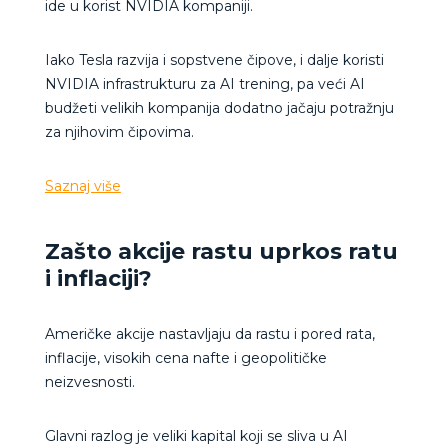
ide u korist NVIDIA kompaniji.
Iako Tesla razvija i sopstvene čipove, i dalje koristi
NVIDIA infrastrukturu za AI trening, pa veći AI
budžeti velikih kompanija dodatno jačaju potražnju
za njihovim čipovima.
Saznaj više
Zašto akcije rastu uprkos ratu
i inflaciji?
Američke akcije nastavljaju da rastu i pored rata,
inflacije, visokih cena nafte i geopolitičke
neizvesnosti.
Glavni razlog je veliki kapital koji se sliva u AI