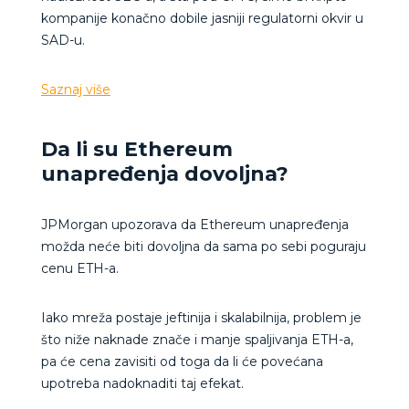
kompanije konačno dobile jasniji regulatorni okvir u
SAD-u.
Saznaj više
Da li su Ethereum
unapređenja dovoljna?
JPMorgan upozorava da Ethereum unapređenja
možda neće biti dovoljna da sama po sebi poguraju
cenu ETH-a.
Iako mreža postaje jeftinija i skalabilnija, problem je
što niže naknade znače i manje spaljivanja ETH-a,
pa će cena zavisiti od toga da li će povećana
upotreba nadoknaditi taj efekat.