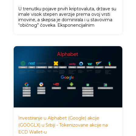
U trenutku pojave prvih kriptovaluta, države su
imale visok stepen averzije prema ovoj vrsti
imovine, a skepsa je dominirala i u stavovima
“običnog” čoveka. Eksponencijalnim
Investiranje u Alphabet (Google) akcije
(GOOGLX) u Srbiji - Tokenizovane akcije na
ECD Wallet-u