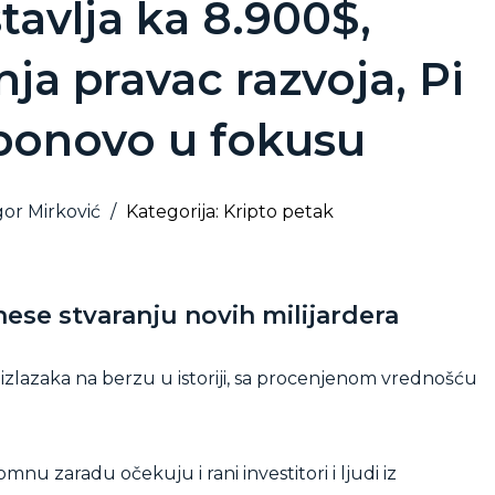
stavlja ka 8.900$,
a pravac razvoja, Pi
ponovo u fokusu
gor Mirković
/
Kategorija: Kripto petak
se stvaranju novih milijardera
izlazaka na berzu u istoriji, sa procenjenom vrednošću
mnu zaradu očekuju i rani investitori i ljudi iz