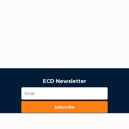
ECD Newsletter
Subscribe
Dozvola Narodne banke Srbije
K