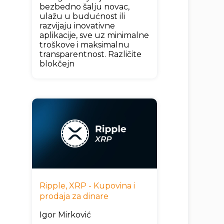
bezbedno šalju novac,
ulažu u budućnost ili
razvijaju inovativne
aplikacije, sve uz minimalne
troškove i maksimalnu
transparentnost. Različite
blokčejn
Ripple, XRP - Kupovina i
prodaja za dinare
Igor Mirković