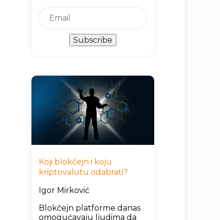
Subscribe
Koji blokčejn i koju
kriptovalutu odabrati?
Igor Mirković
Blokčejn platforme danas
omogućavaju ljudima da