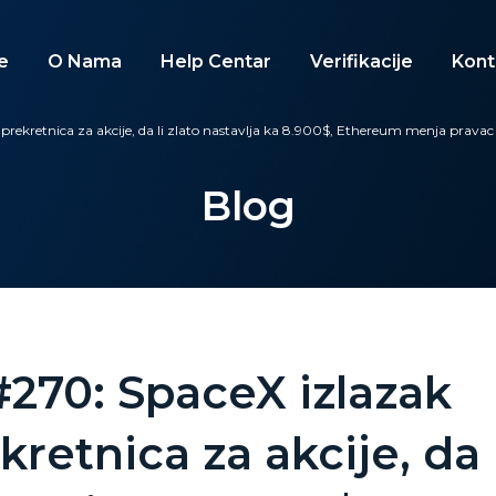
e
O Nama
Help Centar
Verifikacije
Kont
 prekretnica za akcije, da li zlato nastavlja ka 8.900$, Ethereum menja prava
Blog
#270: SpaceX izlazak
kretnica za akcije, da