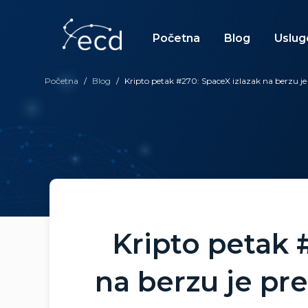
Skip
to
content
Početna
Blog
Uslug
Početna
/
Blog
/
Kripto petak #270: SpaceX izlazak na berzu je
Kripto petak 
na berzu je pre