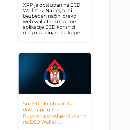
XRP je dostupan na ECD
Wallet-u. Na lak, brz i
bezbedan način, preko
web walleta ili mobilne
aplikacije ECD korisnici
mogu za dinare da kupe
Sui (SUI) kriptovaluta
dostupna u Srbiji -
Kupovina, prodaja i čuvanje
na ECD Wallet-u