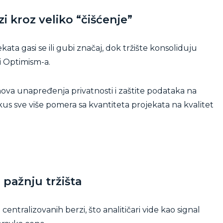
 kroz veliko “čišćenje”
ta gasi se ili gubi značaj, dok tržište konsoliduju
i Optimism-a.
 nova unapređenja privatnosti i zaštite podataka na
us sve više pomera sa kvantiteta projekata na kvalitet
 pažnju tržišta
entralizovanih berzi, što analitičari vide kao signal