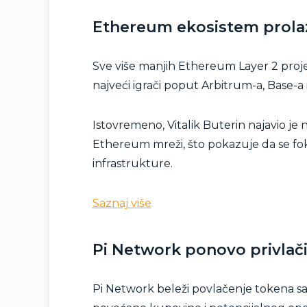
Ethereum ekosistem prolazi
Sve više manjih Ethereum Layer 2 projeka
najveći igrači poput Arbitrum-a, Base-a 
Istovremeno, Vitalik Buterin najavio je
Ethereum mreži, što pokazuje da se fok
infrastrukture.
Saznaj više
Pi Network ponovo privlači
Pi Network beleži povlačenje tokena sa c