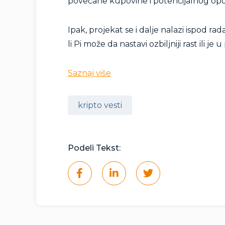
povećane kupovine i potencijalnog opo
Ipak, projekat se i dalje nalazi ispod ra
li Pi može da nastavi ozbiljniji rast ili 
Saznaj više
kripto vesti
Podeli Tekst: