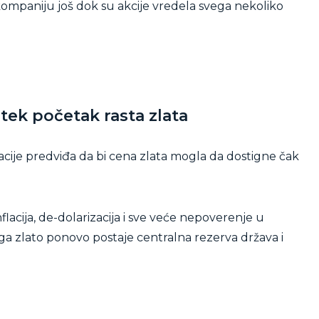
kompaniju još dok su akcije vredela svega nekoliko
 tek početak rasta zlata
acije predviđa da bi cena zlata mogla da dostigne čak
flacija, de-dolarizacija i sve veće nepoverenje u
ga zlato ponovo postaje centralna rezerva država i