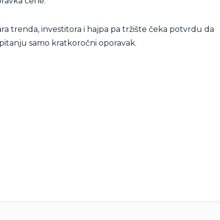
ravka cene.
dara trenda, investitora i hajpa pa tržište čeka potvrdu da
je u pitanju samo kratkoročni oporavak.