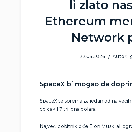
li zlato na
Ethereum menj
Network 
22.05.2026.
/
Autor: I
SpaceX bi mogao da doprine
SpaceX se sprema za jedan od najvećih 
od čak 1,7 triliona dolara.
Najveći dobitnik biće Elon Musk, ali ogro