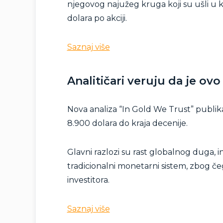
njegovog najužeg kruga koji su ušli u 
dolara po akciji.
Saznaj više
Analitičari veruju da je ovo
Nova analiza “In Gold We Trust” publik
8.900 dolara do kraja decenije.
Glavni razlozi su rast globalnog duga, in
tradicionalni monetarni sistem, zbog če
investitora.
Saznaj više