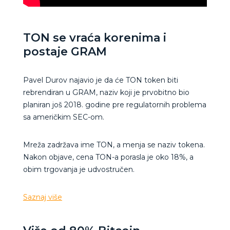
TON se vraća korenima i
postaje GRAM
Pavel Durov najavio je da će TON token biti
rebrendiran u GRAM, naziv koji je prvobitno bio
planiran još 2018. godine pre regulatornih problema
sa američkim SEC-om.
Mreža zadržava ime TON, a menja se naziv tokena.
Nakon objave, cena TON-a porasla je oko 18%, a
obim trgovanja je udvostručen.
Saznaj više