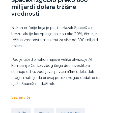
SpaceX izgubio preko 600
milijardi dolara tržišne
vrednosti
Nakon euforije koja je pratila izlazak SpaceX-a na
berzu, akcije kompanije pale su oko 20%, čime je
tržišna vrednost umanjena za više od 600 milijardi
dolara.
Pad je usledio nakon najave velike akvizicije AI
kompanije Cursor, zbog čega deo investitora
strahuje od razvodnjavanja vlasničkih udela, dok
drugi smatraju da bi ovaj potez mogao dodatno da
ojača SpaceX na duži rok.
Saznaj više
akcije
berza
elon musk