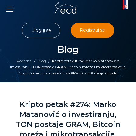
Skip
to
content
Registruj se
Uloguj se
Blog
Početna
/
Blog
/
Kripto petak #274: Marko Matanović o
investiranju, TON postaje GRAM, Bitcoin mreža i mikrotransakcije,
Gugl Gemini optimističan za XRP, SpaceX akcija u padu
Kripto petak #274: Marko
Matanović o investiranju,
TON postaje GRAM, Bitcoin
mreža i mikrotransakcije,