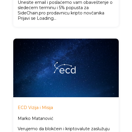
Unesite email i poslaćemo vam obaveštenje o
sledećem terminu i 5% popusta za
SideChain.pro prodavnicu kripto novčanika
Prijavi se Loading…
ECD Vizija i Misija
Marko Matanović
Verujemo da blokčein i kriptovalute zaslužuju