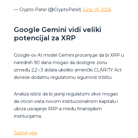
— Crypto Patel (@CryptoPatel)
June 19, 2026
Google Gemini vidi veliki
potencijal za XRP
Google-ov AI model Gemini procenjuje da bi XRP u
narednih 90 dana mogao da dostigne zonu
između 2,2 i 3 dolara ukoliko američki CLARITY Act
donese dodatnu regulatornu sigurnost tržištu.
Analiza ističe da bi jasniji regulatorni okvir mogao
da otvori vrata novom institucionalnom kapitalu i
ubrza usvajanje XRP-a među finansijskim
institucijama.
Saznaj više