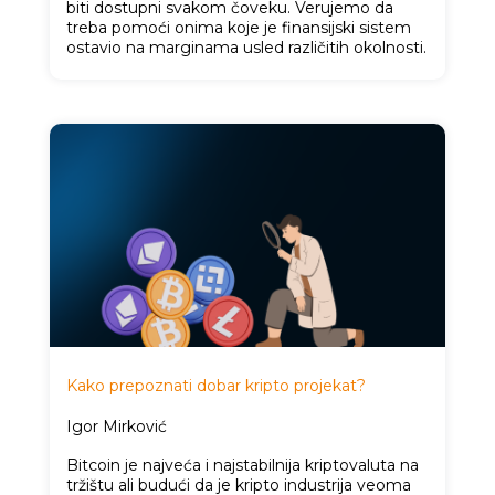
biti dostupni svakom čoveku. Verujemo da
treba pomoći onima koje je finansijski sistem
ostavio na marginama usled različitih okolnosti.
Kako prepoznati dobar kripto projekat?
Igor Mirković
Bitcoin je najveća i najstabilnija kriptovaluta na
tržištu ali budući da je kripto industrija veoma