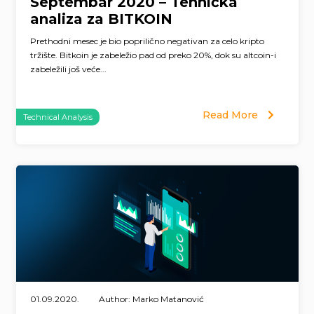
Septembar 2020 – Tehnička
analiza za BITKOIN
Prethodni mesec je bio poprilično negativan za celo kripto
tržište. Bitkoin je zabeležio pad od preko 20%, dok su altcoin-i
zabeležili još veće...
Read More
Technical Analysis
01.09.2020.
Author: Marko Matanović