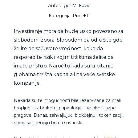
Autor: Igor Mirković
Kategorija: Projekti
Investiranje mora da bude usko povezano sa
slobodom izbora. Slobodom da odlučite gde
želite da sačuvate vrednost, kako da
rasporedite rizik i kojim tržištima želite da
imate pristup. N
aročito kada su u pitanju
globalna tržišta kapitala i najveće svetske
kompanije.
Nekada su te mogućnosti bile rezervisane za mali
broj ljudi, uz brokere, papirologiju i visoke ulazne
pragove. Danas, zahvaljujući blokčejnu i tokenizaciji,
stvari se menjaju brzo i suštinski.