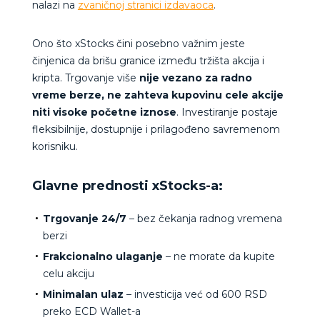
nalazi na
zvaničnoj stranici izdavaoca
.
Ono što xStocks čini posebno važnim jeste
činjenica da brišu granice između tržišta akcija i
kripta. Trgovanje više
nije vezano za radno
vreme berze, ne zahteva kupovinu cele akcije
niti visoke početne iznose
. Investiranje postaje
fleksibilnije, dostupnije i prilagođeno savremenom
korisniku.
Glavne prednosti xStocks-a:
Trgovanje 24/7
– bez čekanja radnog vremena
berzi
Frakcionalno ulaganje
– ne morate da kupite
celu akciju
Minimalan ulaz
– investicija već od 600 RSD
preko ECD Wallet-a