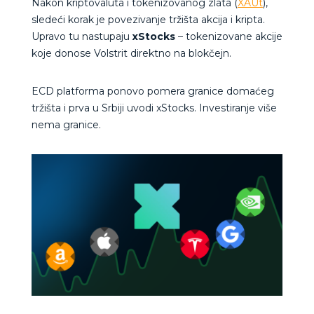
Nakon kriptovaluta i tokenizovanog zlata (
XAUt
),
sledeći korak je povezivanje tržišta akcija i kripta.
Upravo tu nastupaju
xStocks
– tokenizovane akcije
koje donose Volstrit direktno na blokčejn.
ECD platforma ponovo pomera granice domaćeg
tržišta i prva u Srbiji uvodi xStocks. Investiranje više
nema granice.