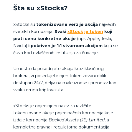
Šta su xStocks?
xStocks su
tokenizovane verzije akcija
najvećih
svetskih kompanija.
Svaki
xStock je token
koji
prati cenu konkretne akcije
(npr. Apple, Tesla,
Nvidia)
i
pokriven je 1:1 stvarnom akcijom
koja se
čuva kod ovlašćenih institucija za čuvanje.
Umesto da posedujete akciju kroz klasičnog
brokera, vi posedujete njen tokenizovani oblik –
dostupan 24/7, deljiv na male iznose i prenosiv kao
svaka druga kriptovaluta.
xStocks je objedinjeni naziv za različite
tokenizovane akcije pojedinačnih kompanija koje
izdaje kompanija
Backed Assets (JE) Limited
, a
kompletna pravna i regulatorna dokumentacija