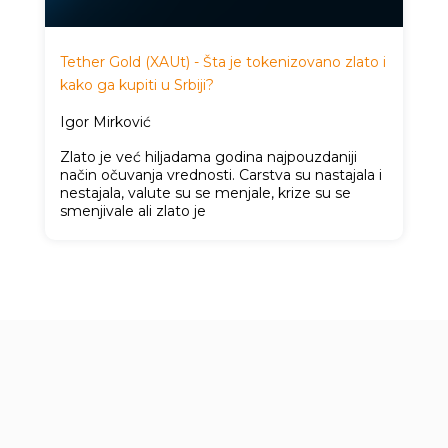
Tether Gold (XAUt) - Šta je tokenizovano zlato i
kako ga kupiti u Srbiji?
Igor Mirković
Zlato je već hiljadama godina najpouzdaniji
način očuvanja vrednosti. Carstva su nastajala i
nestajala, valute su se menjale, krize su se
smenjivale ali zlato je