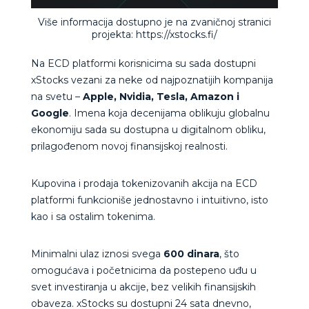
Više informacija dostupno je na zvaničnoj stranici
projekta: https://xstocks.fi/
Na ECD platformi korisnicima su sada dostupni
xStocks vezani za neke od najpoznatijih kompanija
na svetu –
Apple, Nvidia, Tesla, Amazon i
Google
. Imena koja decenijama oblikuju globalnu
ekonomiju sada su dostupna u digitalnom obliku,
prilagođenom novoj finansijskoj realnosti.
Kupovina i prodaja tokenizovanih akcija na ECD
platformi funkcioniše jednostavno i intuitivno, isto
kao i sa ostalim tokenima.
Minimalni ulaz iznosi svega
600 dinara
, što
omogućava i početnicima da postepeno uđu u
svet investiranja u akcije, bez velikih finansijskih
obaveza. xStocks su dostupni 24 sata dnevno,