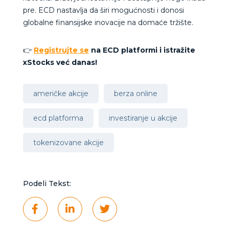
pre.
ECD nastavlja da širi mogućnosti i donosi
globalne finansijske inovacije na domaće tržište.
👉
Registrujte se
na ECD platformi i istražite
xStocks već danas!
američke akcije
berza online
ecd platforma
investiranje u akcije
tokenizovane akcije
Podeli Tekst: