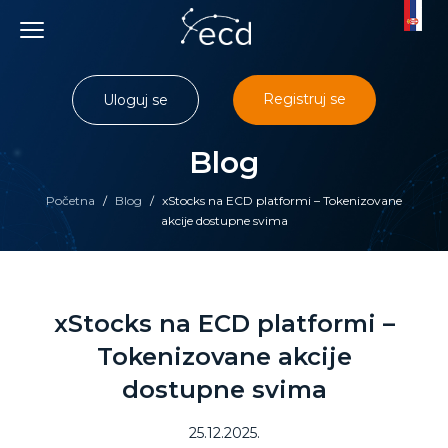
Skip
to
content
Registruj se
Uloguj se
Blog
Početna
/
Blog
/
xStocks na ECD platformi – Tokenizovane
akcije dostupne svima
xStocks na ECD platformi –
Tokenizovane akcije
dostupne svima
25.12.2025.