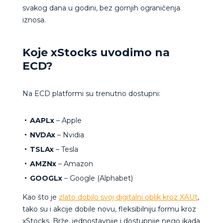
svakog dana u godini, bez gornjih ograničenja
iznosa.
Koje xStocks uvodimo na
ECD?
Na ECD platformi su trenutno dostupni:
AAPLx
– Apple
NVDAx
– Nvidia
TSLAx
– Tesla
AMZNx
– Amazon
GOOGLx
– Google (Alphabet)
Kao što je
zlato dobilo svoj digitalni oblik kroz XAUt
,
tako su i akcije dobile novu, fleksibilniju formu kroz
xStocks. Brže, jednostavnije i dostupnije nego ikada