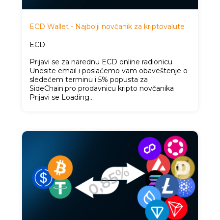
ECD Wallet - Najbolji novčanik za kriptovalute
ECD
Prijavi se za narednu ECD online radionicu
Unesite email i poslaćemo vam obaveštenje o
sledećem terminu i 5% popusta za
SideChain.pro prodavnicu kripto novčanika
Prijavi se Loading…