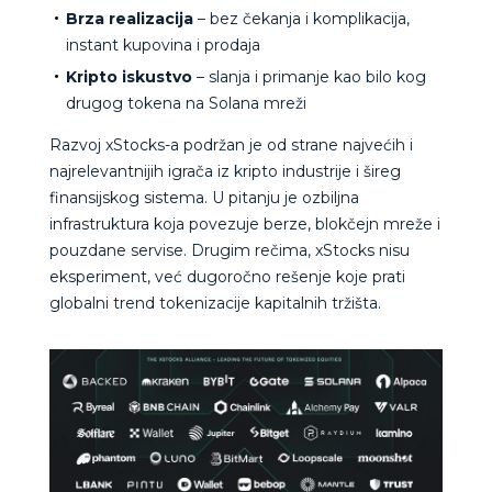
Brza realizacija
– bez čekanja i komplikacija,
instant kupovina i prodaja
Kripto iskustvo
– slanja i primanje kao bilo kog
drugog tokena na Solana mreži
Razvoj xStocks-a podržan je od strane najvećih i
najrelevantnijih igrača iz kripto industrije i šireg
finansijskog sistema. U pitanju je ozbiljna
infrastruktura koja povezuje berze, blokčejn mreže i
pouzdane servise. Drugim rečima, xStocks nisu
eksperiment, već dugoročno rešenje koje prati
globalni trend tokenizacije kapitalnih tržišta.