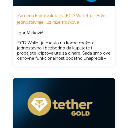
Zamena kriptovaluta na ECD Wallet-u - Brže,
jednostavnije i uz niže troškove
Igor Mirković
ECD Wallet je mesto na kome možete
jednostavno i bezbedno da kupujete i
prodajete kriptovalute za dinare. Sada smo ove
osnovne funkcionalnost dodatno unapredili –