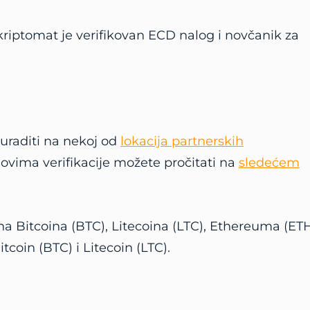
 kriptomat je verifikovan ECD nalog i novčanik za
uraditi na nekoj od
lokacija partnerskih
idovima verifikacije možete pročitati na
sledećem
 Bitcoina (BTC), Litecoina (LTC), Ethereuma (ET
tcoin (BTC) i Litecoin (LTC).