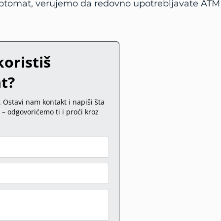
i kriptomat, verujemo da redovno upotrebljavate ATM
koristiš
t?
Ostavi nam kontakt i napiši šta
– odgovorićemo ti i proći kroz