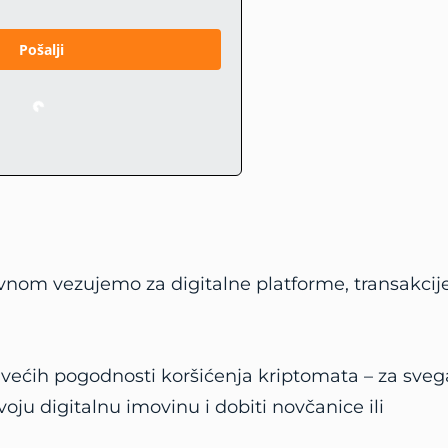
Pošalji
Loading…
avnom vezujemo za digitalne platforme, transakcij
jvećih pogodnosti koršićenja kriptomata – za sveg
ju digitalnu imovinu i dobiti novčanice ili