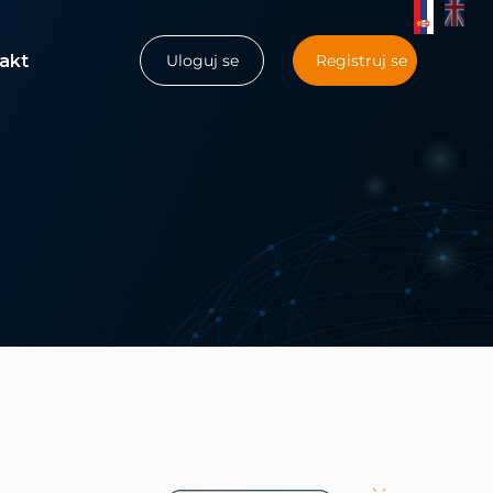
akt
Uloguj se
Registruj se