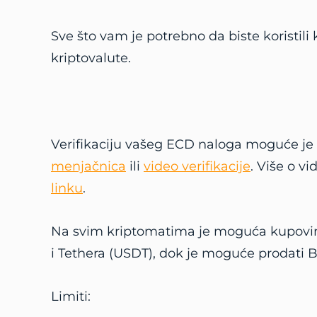
Sve što vam je potrebno da biste koristili
kriptovalute.
Verifikaciju vašeg ECD naloga moguće je 
menjačnica
ili
video verifikacije
. Više o v
linku
.
Na svim kriptomatima je moguća kupovina
i Tethera (USDT), dok je moguće prodati Bi
Limiti: