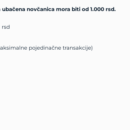
a ubačena novčanica mora biti od 1.000 rsd.
 rsd
ksimalne pojedinačne transakcije)