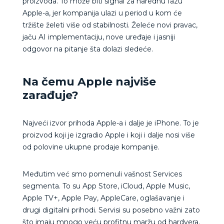
proizvoda. To može biti signal za narednu fazu
Apple-a, jer kompanija ulazi u period u kom će
tržište želeti više od stabilnosti. Želeće novi pravac,
jaču AI implementaciju, nove uređaje i jasniji
odgovor na pitanje šta dolazi sledeće.
Na čemu Apple najviše
zarađuje?
Najveći izvor prihoda Apple-a i dalje je iPhone. To je
proizvod koji je izgradio Apple i koji i dalje nosi više
od polovine ukupne prodaje kompanije.
Međutim već smo pomenuli vašnost Services
segmenta. To su App Store, iCloud, Apple Music,
Apple TV+, Apple Pay, AppleCare, oglašavanje i
drugi digitalni prihodi. Servisi su posebno važni zato
što imaju mnogo veću profitnu maržu od hardvera.