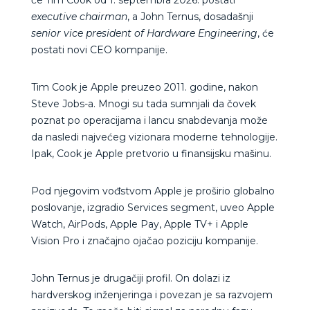
executive chairman
, a John Ternus, dosadašnji
senior vice president of Hardware Engineering
, će
postati novi CEO kompanije.
Tim Cook je Apple preuzeo 2011. godine, nakon
Steve Jobs-a. Mnogi su tada sumnjali da čovek
poznat po operacijama i lancu snabdevanja može
da nasledi najvećeg vizionara moderne tehnologije.
Ipak, Cook je Apple pretvorio u finansijsku mašinu.
Pod njegovim vođstvom Apple je proširio globalno
poslovanje, izgradio Services segment, uveo Apple
Watch, AirPods, Apple Pay, Apple TV+ i Apple
Vision Pro i značajno ojačao poziciju kompanije.
John Ternus je drugačiji profil. On dolazi iz
hardverskog inženjeringa i povezan je sa razvojem