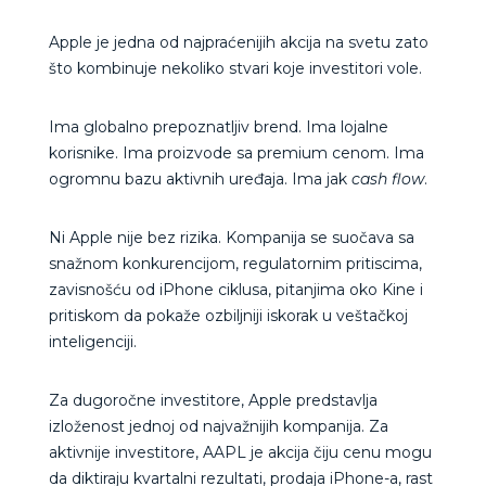
Apple je jedna od najpraćenijih akcija na svetu zato
što kombinuje nekoliko stvari koje investitori vole.
Ima globalno prepoznatljiv brend. Ima lojalne
korisnike. Ima proizvode sa premium cenom. Ima
ogromnu bazu aktivnih uređaja. Ima jak
cash flow
.
Ni Apple nije bez rizika. Kompanija se suočava sa
snažnom konkurencijom, regulatornim pritiscima,
zavisnošću od iPhone ciklusa, pitanjima oko Kine i
pritiskom da pokaže ozbiljniji iskorak u veštačkoj
inteligenciji.
Za dugoročne investitore, Apple predstavlja
izloženost jednoj od najvažnijih kompanija. Za
aktivnije investitore, AAPL je akcija čiju cenu mogu
da diktiraju kvartalni rezultati, prodaja iPhone-a, rast