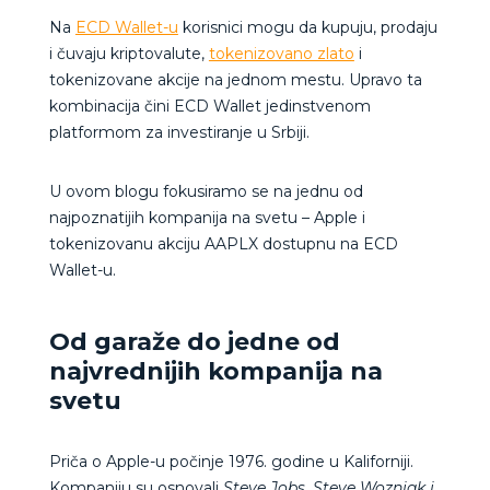
Na
ECD Wallet-u
korisnici mogu da kupuju, prodaju
i čuvaju kriptovalute,
tokenizovano zlato
i
tokenizovane akcije na jednom mestu. Upravo ta
kombinacija čini ECD Wallet jedinstvenom
platformom za investiranje u Srbiji.
U ovom blogu fokusiramo se na jednu od
najpoznatijih kompanija na svetu – Apple i
tokenizovanu akciju AAPLX dostupnu na ECD
Wallet-u.
Od garaže do jedne od
najvrednijih kompanija na
svetu
Priča o Apple-u počinje 1976. godine u Kaliforniji.
Kompaniju su osnovali
Steve Jobs, Steve Wozniak i