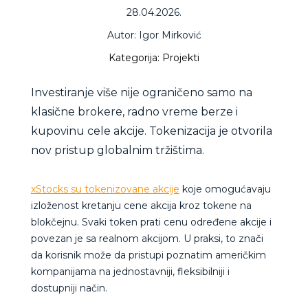
28.04.2026.
Autor: Igor Mirković
Kategorija: Projekti
Investiranje više nije ograničeno samo na
klasične brokere, radno vreme berze i
kupovinu cele akcije. Tokenizacija je otvorila
nov pristup globalnim tržištima.
xStocks su tokenizovane akcije
koje omogućavaju
izloženost kretanju cene akcija kroz tokene na
blokčejnu. Svaki token prati cenu određene akcije i
povezan je sa realnom akcijom. U praksi, to znači
da korisnik može da pristupi poznatim američkim
kompanijama na jednostavniji, fleksibilniji i
dostupniji način.