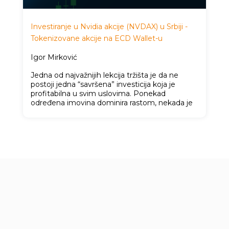
Investiranje u Nvidia akcije (NVDAX) u Srbiji -
Tokenizovane akcije na ECD Wallet-u
Igor Mirković
Jedna od najvažnijih lekcija tržišta je da ne
postoji jedna “savršena” investicija koja je
profitabilna u svim uslovima. Ponekad
određena imovina dominira rastom, nekada je