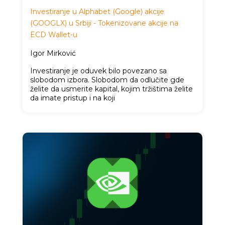
Investiranje u Alphabet (Google) akcije
(GOOGLX) u Srbiji - Tokenizovane akcije na
ECD Wallet-u
Igor Mirković
Investiranje je oduvek bilo povezano sa
slobodom izbora. Slobodom da odlučite gde
želite da usmerite kapital, kojim tržištima želite
da imate pristup i na koji