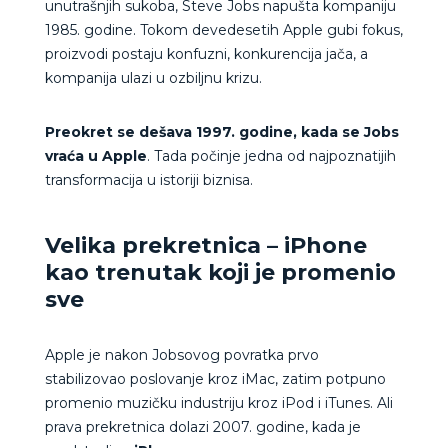
unutrašnjih sukoba, Steve Jobs napušta kompaniju
1985. godine. Tokom devedesetih Apple gubi fokus,
proizvodi postaju konfuzni, konkurencija jača, a
kompanija ulazi u ozbiljnu krizu.
Preokret se dešava 1997. godine, kada se Jobs
vraća u Apple
. Tada počinje jedna od najpoznatijih
transformacija u istoriji biznisa.
Velika prekretnica – iPhone
kao trenutak koji je promenio
sve
Apple je nakon Jobsovog povratka prvo
stabilizovao poslovanje kroz iMac, zatim potpuno
promenio muzičku industriju kroz iPod i iTunes. Ali
prava prekretnica dolazi 2007. godine, kada je