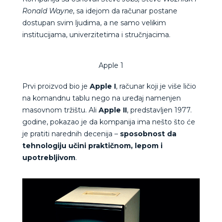
Ronald Wayne
, sa idejom da računar postane
dostupan svim ljudima, a ne samo velikim
institucijama, univerzitetima i stručnjacima.
Apple 1
Prvi proizvod bio je
Apple I
, računar koji je više ličio
na komandnu tablu nego na uređaj namenjen
masovnom tržištu. Ali
Apple II
, predstavljen 1977.
godine, pokazao je da kompanija ima nešto što će
je pratiti narednih decenija –
sposobnost da
tehnologiju učini praktičnom, lepom i
upotrebljivom
.