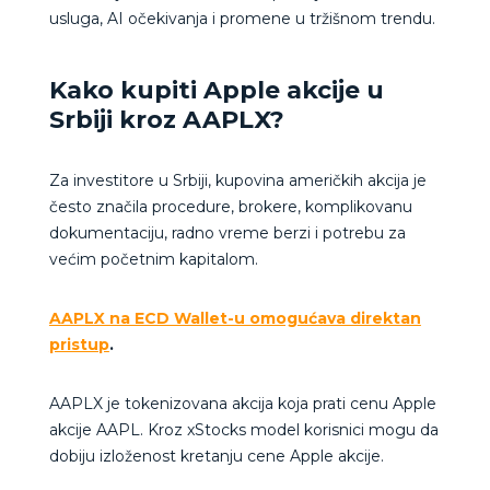
usluga, AI očekivanja i promene u tržišnom trendu.
Kako kupiti Apple akcije u
Srbiji kroz AAPLX?
Za investitore u Srbiji, kupovina američkih akcija je
često značila procedure, brokere, komplikovanu
dokumentaciju, radno vreme berzi i potrebu za
većim početnim kapitalom.
AAPLX na ECD Wallet-u omogućava direktan
pristup
.
AAPLX je tokenizovana akcija koja prati cenu Apple
akcije AAPL. Kroz xStocks model korisnici mogu da
dobiju izloženost kretanju cene Apple akcije.