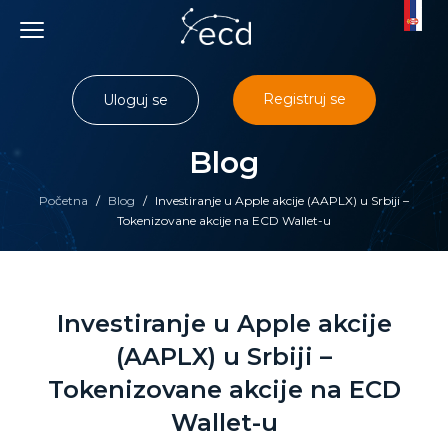
Skip
to
content
Registruj se
Uloguj se
Blog
Početna
/
Blog
/
Investiranje u Apple akcije (AAPLX) u Srbiji –
Tokenizovane akcije na ECD Wallet-u
Investiranje u Apple akcije
(AAPLX) u Srbiji –
Tokenizovane akcije na ECD
Wallet-u