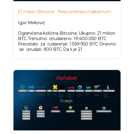
21 milion Bitcoina - Nepromenjivi maksimum
Igor Mirković
Ograničena količina Bitcoina: Ukupno: 21 milion
BTC Trenutno izrudareno: 19.400.050 BTC
Preostalo za rudarenje: 1.599.950 BTC Dnevno
se izrudari: 900 BTC Da li je 21