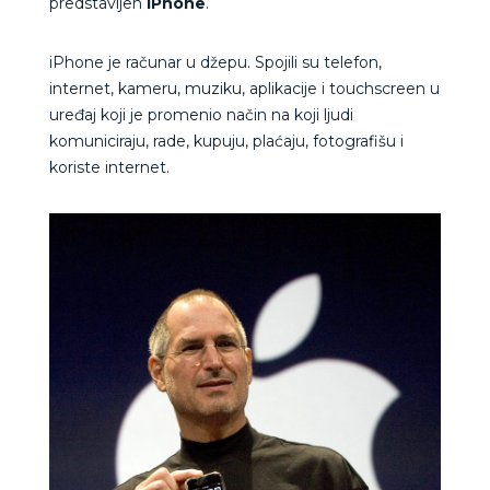
predstavljen
iPhone
.
iPhone je računar u džepu. Spojili su telefon,
internet, kameru, muziku, aplikacije i touchscreen u
uređaj koji je promenio način na koji ljudi
komuniciraju, rade, kupuju, plaćaju, fotografišu i
koriste internet.