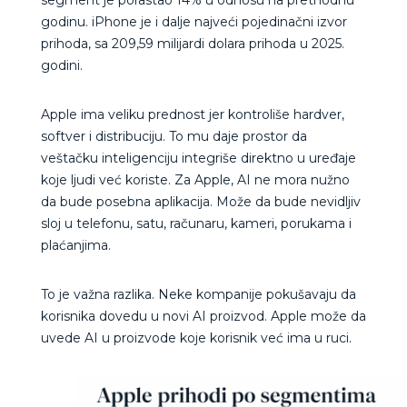
godinu. iPhone je i dalje najveći pojedinačni izvor
prihoda, sa 209,59 milijardi dolara prihoda u 2025.
godini.
Apple ima veliku prednost jer kontroliše hardver,
softver i distribuciju. To mu daje prostor da
veštačku inteligenciju integriše direktno u uređaje
koje ljudi već koriste. Za Apple, AI ne mora nužno
da bude posebna aplikacija. Može da bude nevidljiv
sloj u telefonu, satu, računaru, kameri, porukama i
plaćanjima.
To je važna razlika. Neke kompanije pokušavaju da
korisnika dovedu u novi AI proizvod. Apple može da
uvede AI u proizvode koje korisnik već ima u ruci.