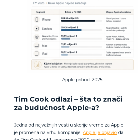
Apple prihodi 2025.
Tim Cook odlazi – šta to znači
za budućnost Apple-a?
Jedna od najvažnijih vesti u skorije vreme za Apple
je promena na vrhu kompanije.
Apple je objavio
da
će Tim Cook od 1. septembra 2026. postati