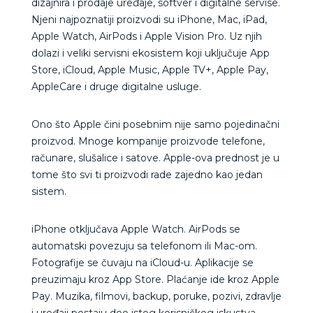
dizajnira i prodaje uređaje, softver i digitalne servise.
Njeni najpoznatiji proizvodi su iPhone, Mac, iPad,
Apple Watch, AirPods i Apple Vision Pro. Uz njih
dolazi i veliki servisni ekosistem koji uključuje App
Store, iCloud, Apple Music, Apple TV+, Apple Pay,
AppleCare i druge digitalne usluge.
Ono što Apple čini posebnim nije samo pojedinačni
proizvod. Mnoge kompanije proizvode telefone,
računare, slušalice i satove. Apple-ova prednost je u
tome što svi ti proizvodi rade zajedno kao jedan
sistem.
iPhone otključava Apple Watch. AirPods se
automatski povezuju sa telefonom ili Mac-om.
Fotografije se čuvaju na iCloud-u. Aplikacije se
preuzimaju kroz App Store. Plaćanje ide kroz Apple
Pay. Muzika, filmovi, backup, poruke, pozivi, zdravlje
i uređaji postaju deo istog korisničkog iskustva.