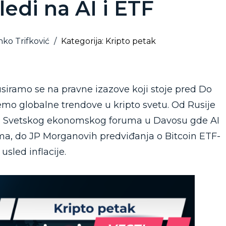
ledi na AI i ETF
nko Trifković
/
Kategorija: Kripto petak
siramo se na pravne izazove koji stoje pred Do
mo globalne trendove u kripto svetu. Od Rusije
eko Svetskog ekonomskog foruma u Davosu gde AI
a, do JP Morganovih predviđanja o Bitcoin ETF-
usled inflacije.