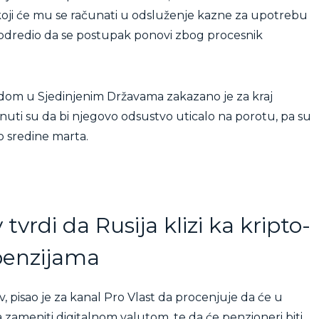
oji će mu se računati u odsluženje kazne za upotrebu
e odredio da se postupak ponovi zbog procesnik
om u Sjedinjenim Državama zakazano je za kraj
inuti su da bi njegovo odsustvo uticalo na porotu, pa su
o sredine marta.
vrdi da Rusija klizi ka kripto-
penzijama
 pisao je za kanal Pro Vlast da procenjuje da će u
 zameniti digitalnom valutom, te da će penzioneri biti