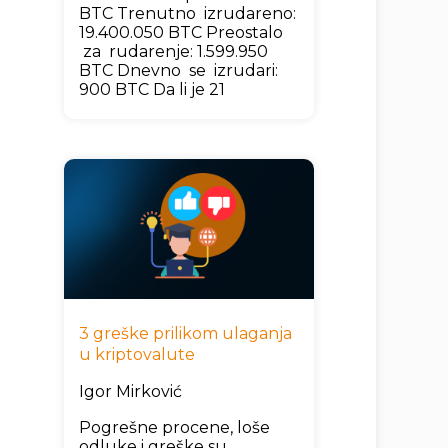
BTC Trenutno izrudareno:
19.400.050 BTC Preostalo
za rudarenje: 1.599.950
BTC Dnevno se izrudari:
900 BTC Da li je 21
3 greške prilikom ulaganja
u kriptovalute
Igor Mirković
Pogrešne procene, loše
odluke i greške su