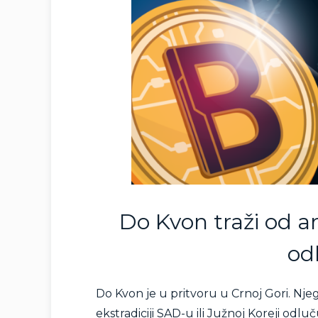
Do Kvon traži od a
od
Do Kvon je u pritvoru u Crnoj Gori. Njeg
ekstradiciji SAD-u ili Južnoj Koreji odl