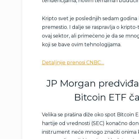
tendencijama, novim temama i budući
Kripto svet je poslednjih sedam godina 
premestio. I dalje se raspravlja o kript
ovaj sektor, ali primećeno je da se mno
koji se bave ovim tehnologijama.
Detaljnije prenosi CNBC…
JP Morgan predviđa p
Bitcoin ETF ča
Velika se prašina diže oko spot Bitcoin 
hartije od vrednosti (SEC) konačno donel
instrument neće mnogo značiti onima ko