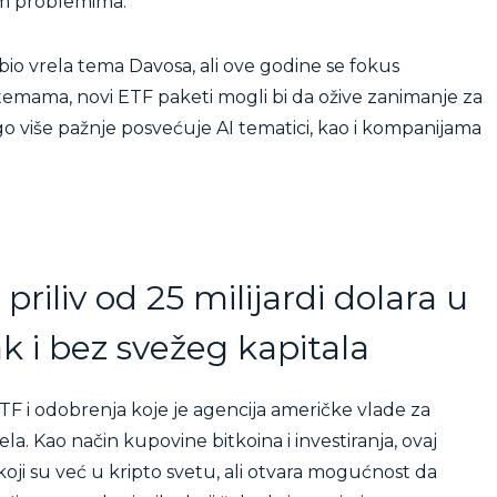
m problemima.
bio vrela tema Davosa, ali ove godine se fokus
o-temama, novi ETF paketi mogli bi da ožive zanimanje za
go više pažnje posvećuje AI tematici, kao i kompanijama
riliv od 25 milijardi dolara u
k i bez svežeg kapitala
ETF i odobrenja koje je agencija američke vlade za
a. Kao način kupovine bitkoina i investiranja, ovaj
ji su već u kripto svetu, ali otvara mogućnost da