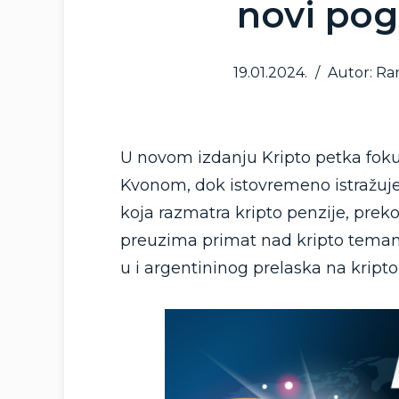
novi pog
19.01.2024.
/
Autor: Ra
U novom izdanju Kripto petka foku
Kvonom, dok istovremeno istražuje
koja razmatra kripto penzije, pr
preuzima primat nad kripto temam
u i argentininog prelaska na kripto 