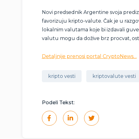
Novi predsednik Argentine svoja predi
favorizuju kripto-valute. Čak je u razgo
lokalnim valutama koje bi izdavali guve
valutu mogu da dožive brz procvat, ostaj
Detaljnije prenosi portal CryptoNews…
kripto vesti
kriptovalute vesti
Podeli Tekst: