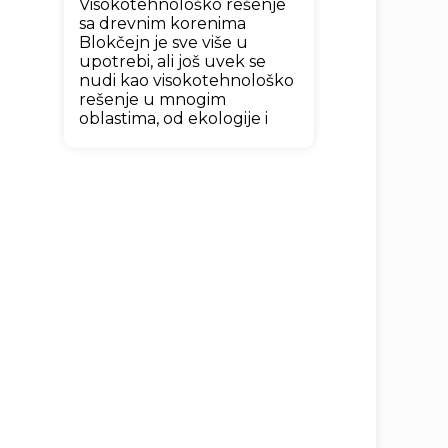
Visokotehnološko rešenje
sa drevnim korenima
Blokčejn je sve više u
upotrebi, ali još uvek se
nudi kao visokotehnološko
rešenje u mnogim
oblastima, od ekologije i