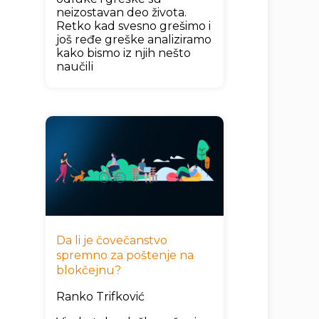
neizostavan deo života.
Retko kad svesno grešimo i
još ređe greške analiziramo
kako bismo iz njih nešto
naučili
Da li je čovečanstvo
spremno za poštenje na
blokčejnu?
Ranko Trifković