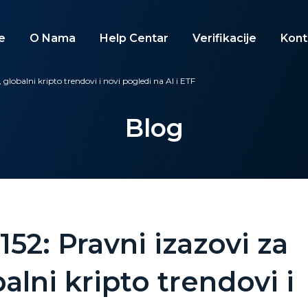
e
O Nama
Help Centar
Verifikacije
Kont
globalni kripto trendovi i novi pogledi na AI i ETF
Blog
152: Pravni izazovi za
alni kripto trendovi i