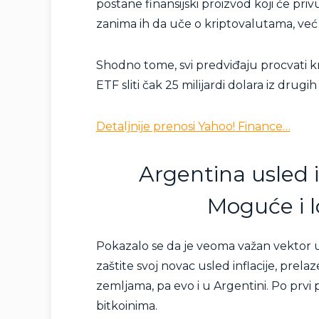
postane finansijski proizvod koji će privu
zanima ih da uče o kriptovalutama, već i
Shodno tome, svi predviđaju procvati kr
ETF sliti čak 25 milijardi dolara iz drugi
Detaljnije prenosi Yahoo! Finance…
Argentina usled in
Moguće i l
Pokazalo se da je veoma važan vektor usv
zaštite svoj novac usled inflacije, prelaz
zemljama, pa evo i u Argentini. Po prvi 
bitkoinima.