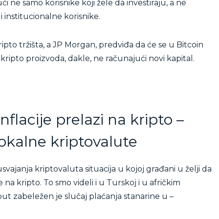
ći ne samo korisnike koji žele da investiraju, a ne
 institucionalne korisnike.
ipto tržišta, a JP Morgan, predviđa da će se u Bitcoin
h kripto proizvoda, dakle, ne računajući novi kapital.
flacije prelazi na kripto –
okalne kriptovalute
ajanja kriptovaluta situacija u kojoj građani u želji da
e na kripto. To smo videli i u Turskoj i u afričkim
put zabeležen je slučaj plaćanja stanarine u –