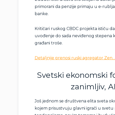
primorani da penzije primaju u e-rublj
banke.
Kritičari ruskog CBDC projekta ističu d
uvođenje do sada neviđenog stepena kon
građani troše.
Detaljnije prenosi ruski agregator Zen
Svetski ekonomski f
zanimljiv, 
Još jednom se društvena elita sveta ok
kojem prisustvuju glavni igrači u svetu po