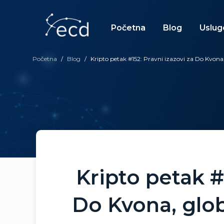
Skip
to
content
Početna
Blog
Uslug
Početna
/
Blog
/
Kripto petak #152: Pravni izazovi za Do Kvona, 
Kripto petak #
Do Kvona, glob