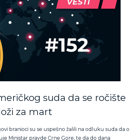
meričkog suda da se ročište
loži za mart
ovi branioci su se uspešno žalili na odluku suda da o
učuje Ministar pravde Crne Gore, te da do dana