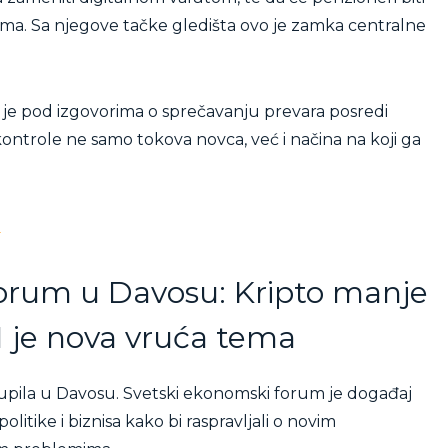
ama. Sa njegove tačke gledišta ovo je zamka centralne
a je pod izgovorima o sprečavanju prevara posredi
trole ne samo tokova novca, već i načina na koji ga
…
orum u Davosu: Kripto manje
AI je nova vruća tema
upila u Davosu. Svetski ekonomski forum je događaj
litike i biznisa kako bi raspravljali o novim