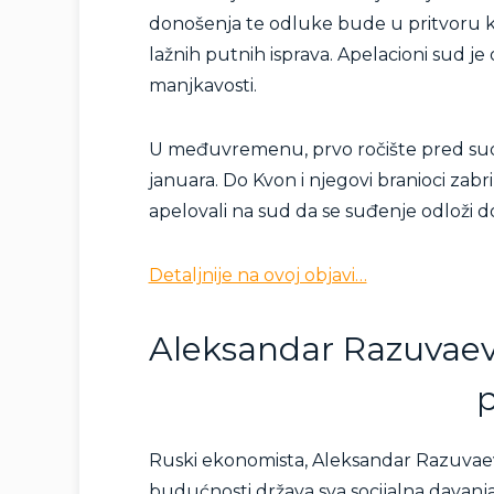
donošenja te odluke bude u pritvoru k
lažnih putnih isprava. Apelacioni sud j
manjkavosti.
U međuvremenu, prvo ročište pred sud
januara. Do Kvon i njegovi branioci zabr
apelovali na sud da se suđenje odloži d
Detaljnije na ovoj objavi…
Aleksandar Razuvaev t
Ruski ekonomista, Aleksandar Razuvaev,
budućnosti država sva socijalna davanja