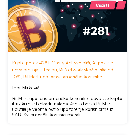
Kripto petak #281: Clarity Act sve bliži, AI postaje
nova pretnja Bitcoinu, Pi Network skočio više od
10%, BitMart upozorava američke korisnike
Igor Mirković
BitMart upozorio američke korisnike- povucite kripto
ili rizikujete blokadu naloga Kripto berza BitMart
uputila je veoma oštro upozorenje korisnicima iz
SAD. Svi američki korisnici morali