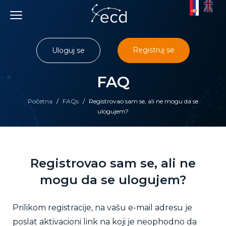
Skip
to
content
Registruj se
Uloguj se
FAQ
Početna
/
FAQs
/
Registrovao sam se, ali ne mogu da se
ulogujem?
Registrovao sam se, ali ne
mogu da se ulogujem?
Prilikom registracije, na vašu e-mail adresu je
poslat aktivacioni link na koji je neophodno da