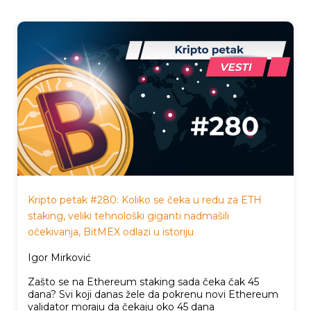
Kripto petak #280: Koliko se čeka u redu za ETH
staking, veliki tehnološki giganti nadmašili
očekivanja, BitMEX odlazi u istoriju
Igor Mirković
Zašto se na Ethereum staking sada čeka čak 45
dana? Svi koji danas žele da pokrenu novi Ethereum
validator moraju da čekaju oko 45 dana