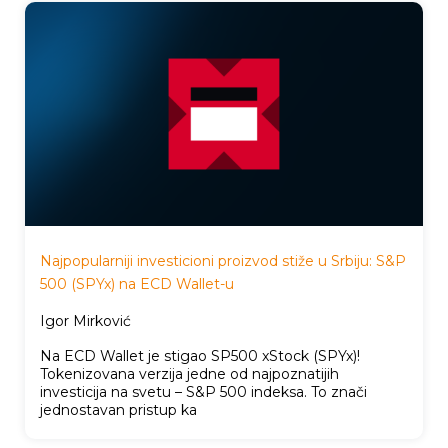
Najpopularniji investicioni proizvod stiže u Srbiju: S&P
500 (SPYx) na ECD Wallet-u
Igor Mirković
Na ECD Wallet je stigao SP500 xStock (SPYx)!
Tokenizovana verzija jedne od najpoznatijih
investicija na svetu – S&P 500 indeksa. To znači
jednostavan pristup ka