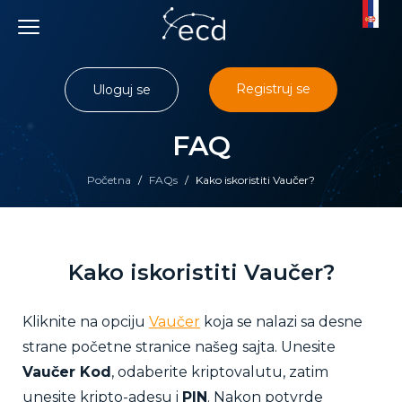
Skip
to
content
Registruj se
Uloguj se
FAQ
Početna
/
FAQs
/
Kako iskoristiti Vaučer?
Kako iskoristiti Vaučer?
Kliknite na opciju
Vaučer
koja se nalazi sa desne
strane početne stranice našeg sajta. Unesite
Vaučer Kod
, odaberite kriptovalutu, zatim
unesite kripto-adesu i
PIN
. Nakon potvrde