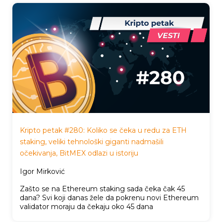
Kripto petak #280: Koliko se čeka u redu za ETH
staking, veliki tehnološki giganti nadmašili
očekivanja, BitMEX odlazi u istoriju
Igor Mirković
Zašto se na Ethereum staking sada čeka čak 45
dana? Svi koji danas žele da pokrenu novi Ethereum
validator moraju da čekaju oko 45 dana