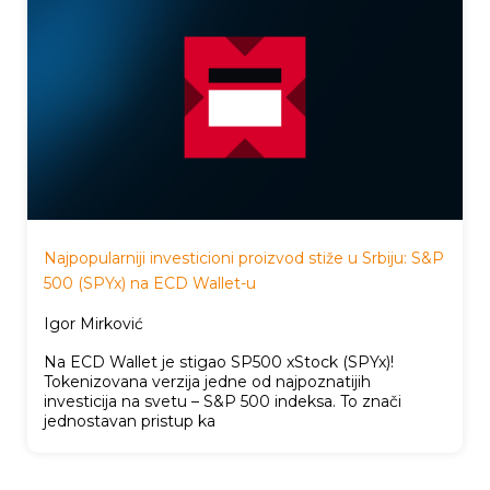
Najpopularniji investicioni proizvod stiže u Srbiju: S&P
500 (SPYx) na ECD Wallet-u
Igor Mirković
Na ECD Wallet je stigao SP500 xStock (SPYx)!
Tokenizovana verzija jedne od najpoznatijih
investicija na svetu – S&P 500 indeksa. To znači
jednostavan pristup ka