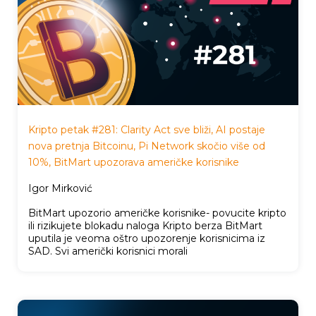
Kripto petak #281: Clarity Act sve bliži, AI postaje
nova pretnja Bitcoinu, Pi Network skočio više od
10%, BitMart upozorava američke korisnike
Igor Mirković
BitMart upozorio američke korisnike- povucite kripto
ili rizikujete blokadu naloga Kripto berza BitMart
uputila je veoma oštro upozorenje korisnicima iz
SAD. Svi američki korisnici morali