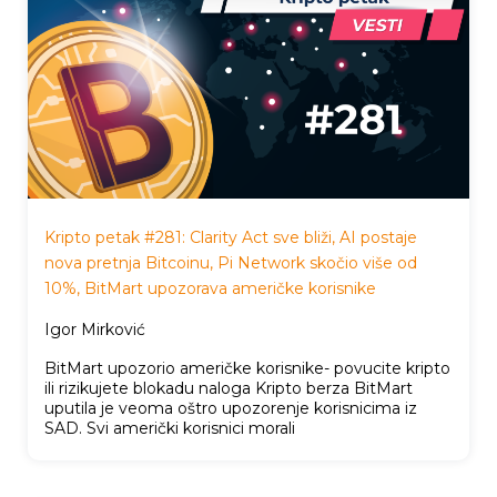
Kripto petak #281: Clarity Act sve bliži, AI postaje
nova pretnja Bitcoinu, Pi Network skočio više od
10%, BitMart upozorava američke korisnike
Igor Mirković
BitMart upozorio američke korisnike- povucite kripto
ili rizikujete blokadu naloga Kripto berza BitMart
uputila je veoma oštro upozorenje korisnicima iz
SAD. Svi američki korisnici morali