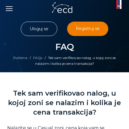
Skip
to
content
Registruj se
Uloguj se
FAQ
Početna
/
FAQs
/
Tek sam verifikovao nalog, u kojoj zoni se
nalazim i kolika je cena transakcija?
Tek sam verifikovao nalog, u
kojoj zoni se nalazim i kolika je
cena transakcija?
Nalazite se u Casual zoni, cena koja vam se