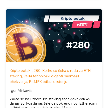
Kripto petak #280: Koliko se čeka u redu za ETH
staking, veliki tehnološki giganti nadmašili
očekivanja, BitMEX odlazi u istoriju
Igor Mirković
Zašto se na Ethereum staking sada čeka čak 45
dana? Svi koji danas žele da pokrenu novi Ethereum
validator moraju da čekaju oko 45 dana