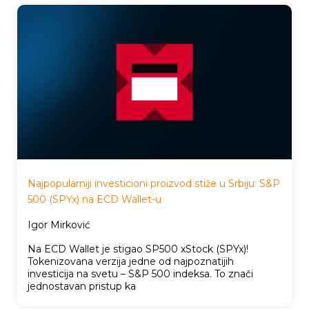
Najpopularniji investicioni proizvod stiže u Srbiju: S&P
500 (SPYx) na ECD Wallet-u
Igor Mirković
Na ECD Wallet je stigao SP500 xStock (SPYx)!
Tokenizovana verzija jedne od najpoznatijih
investicija na svetu – S&P 500 indeksa. To znači
jednostavan pristup ka