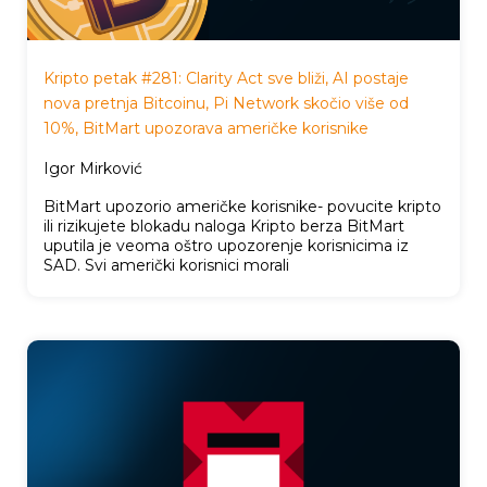
Kripto petak #281: Clarity Act sve bliži, AI postaje
nova pretnja Bitcoinu, Pi Network skočio više od
10%, BitMart upozorava američke korisnike
Igor Mirković
BitMart upozorio američke korisnike- povucite kripto
ili rizikujete blokadu naloga Kripto berza BitMart
uputila je veoma oštro upozorenje korisnicima iz
SAD. Svi američki korisnici morali