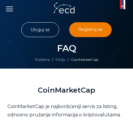
Skip
to
content
Registruj se
Uloguj se
FAQ
Početna
/
FAQs
/
CoinMarketCap
CoinMarketCap
CoinMarketCap je najkorišćeniji servis za listing,
odnosno pružanje informacija o kriptovalutama.