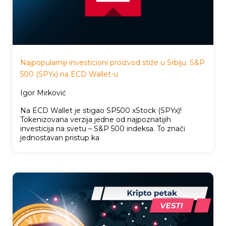
Najpopularniji investicioni proizvod stiže u Srbiju: S&P
500 (SPYx) na ECD Wallet-u
Igor Mirković
Na ECD Wallet je stigao SP500 xStock (SPYx)!
Tokenizovana verzija jedne od najpoznatijih
investicija na svetu – S&P 500 indeksa. To znači
jednostavan pristup ka