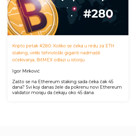
Kripto petak #280: Koliko se čeka u redu za ETH
staking, veliki tehnološki giganti nadmašili
očekivanja, BitMEX odlazi u istoriju
Igor Mirković
Zašto se na Ethereum staking sada čeka čak 45
dana? Svi koji danas žele da pokrenu novi Ethereum
validator moraju da čekaju oko 45 dana