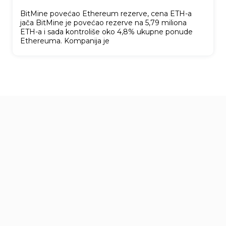
BitMine povećao Ethereum rezerve, cena ETH-a
jača BitMine je povećao rezerve na 5,79 miliona
ETH-a i sada kontroliše oko 4,8% ukupne ponude
Ethereuma. Kompanija je