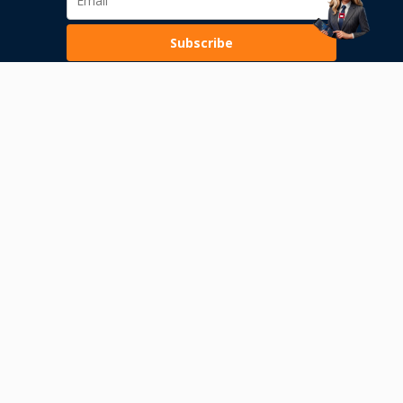
Subscribe
Loading...
Pravila poslovanja
Politika privatnosti
Unutrašnje uzbunjivanje
Dozvola Narodne banke Srbije
Dozvola Komisije za hartije od vrednosti
Rizici obavljanja transakcija s digitalnom imovinom