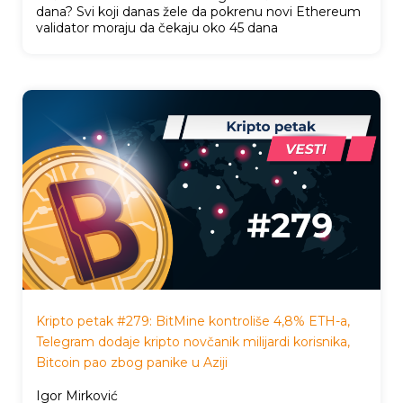
dana? Svi koji danas žele da pokrenu novi Ethereum
validator moraju da čekaju oko 45 dana
Kripto petak #279: BitMine kontroliše 4,8% ETH-a,
Telegram dodaje kripto novčanik milijardi korisnika,
Bitcoin pao zbog panike u Aziji
Igor Mirković