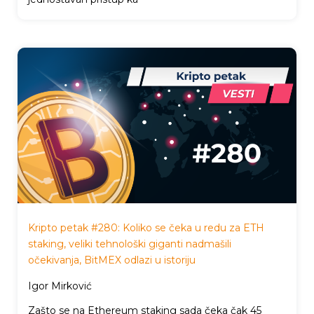
Kripto petak #280: Koliko se čeka u redu za ETH
staking, veliki tehnološki giganti nadmašili
očekivanja, BitMEX odlazi u istoriju
Igor Mirković
Zašto se na Ethereum staking sada čeka čak 45