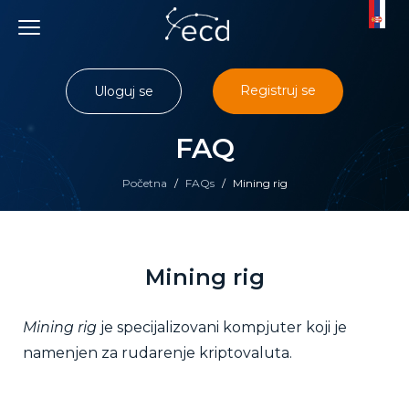
Skip
to
content
Registruj se
Uloguj se
FAQ
Početna
/
FAQs
/
Mining rig
Mining rig
Mining rig
je specijalizovani kompjuter koji je
namenjen za rudarenje kriptovaluta.