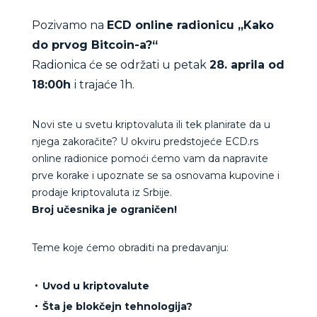
Pozivamo na
ECD online radionicu „Kako
do prvog Bitcoin-a?“
Radionica će se održati u petak
28. aprila od
18:00h
i trajaće 1h.
Novi ste u svetu kriptovaluta ili tek planirate da u
njega zakoračite? U okviru predstojeće ECD.rs
online radionice pomoći ćemo vam da napravite
prve korake i upoznate se sa osnovama kupovine i
prodaje kriptovaluta iz Srbije.
Broj učesnika je ograničen!
Teme koje ćemo obraditi na predavanju:
Uvod u kriptovalute
Šta je blokčejn tehnologija?