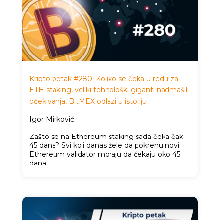
Kripto petak #280: Koliko se čeka u redu za
ETH staking, veliki tehnološki giganti nadmašili
očekivanja, BitMEX odlazi u istoriju
Igor Mirković
Zašto se na Ethereum staking sada čeka čak
45 dana? Svi koji danas žele da pokrenu novi
Ethereum validator moraju da čekaju oko 45
dana