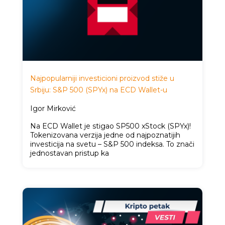
Najpopularniji investicioni proizvod stiže u
Srbiju: S&P 500 (SPYx) na ECD Wallet-u
Igor Mirković
Na ECD Wallet je stigao SP500 xStock (SPYx)!
Tokenizovana verzija jedne od najpoznatijih
investicija na svetu – S&P 500 indeksa. To znači
jednostavan pristup ka