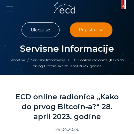
Skip
to
content
Registruj se
Uloguj se
Servisne Informacije
Početna
/
Servisne Informacije
/
ECD online radionica „Kako do
prvog Bitcoin-a?“ 28. april 2023. godine
ECD online radionica „Kako
do prvog Bitcoin-a?“ 28.
april 2023. godine
24.04.2023.