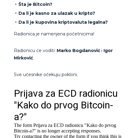
Šta je Bitcoin?
Da li je kasno za ulazak u kripto?
Da li je kupovina kriptovaluta legalna?
Radionica je namenjena početnicima!
Radionicu će voditi:
Marko Bogdanović
i
Igor
Mirković
.
Sve učesnike očekuju pokloni.