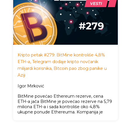
Kripto petak #279: BitMine kontroliše 4,8%
ETH-a, Telegram dodaje kripto novčanik
milijardi korisnika, Bitcoin pao zbog panike u
Aziji
Igor Mirković
BitMine povećao Ethereum rezerve, cena
ETH-a jača BitMine je povećao rezerve na 5,79
miliona ETH-a i sada kontroliše oko 4,8%
ukupne ponude Ethereuma. Kompanija je