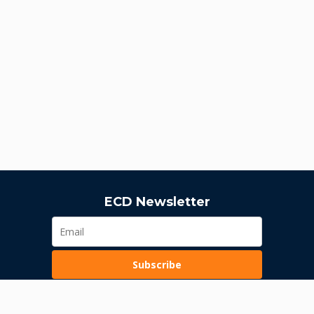
ECD Newsletter
Subscribe
Dozvola Narodne banke Srbije
K