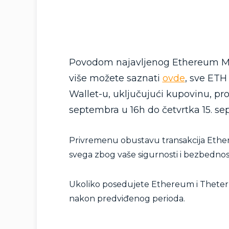
Povodom najavljenog Ethereum Me
više možete saznati
ovde
, sve ETH
Wallet-u, uključujući kupovinu, pro
septembra u 16h do četvrtka 15. s
Privremenu obustavu transakcija Ethe
svega zbog vaše sigurnosti i bezbednost
Ukoliko posedujete Ethereum i Theter n
nakon predviđenog perioda.