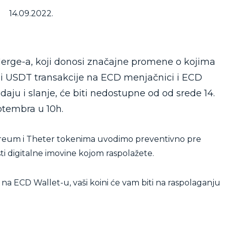
14.09.2022.
rge-a, koji donosi značajne promene o kojima
 i USDT transakcije na ECD menjačnici i ECD
daju i slanje, će biti nedostupne od od srede 14.
eptembra u 10h.
reum i Theter tokenima uvodimo preventivno pre
i digitalne imovine kojom raspolažete.
a ECD Wallet-u, vaši koini će vam biti na raspolaganju