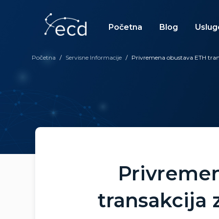
Skip
to
content
Početna
Blog
Uslug
Početna
/
Servisne Informacije
/
Privremena obustava ETH tran
Privreme
transakcija