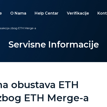
e
O Nama
Help Centar
Verifikacije
Kont
sakcija zbog ETH Merge-a
Servisne Informacije
na obustava ETH
 zbog ETH Merge-a