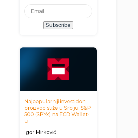
Subscribe
Najpopularniji investicioni
proizvod stiže u Srbiju: S&P
500 (SPYx) na ECD Wallet-
u
Igor Mirković