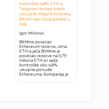
kontroliše 4,8% ETH-a,
Telegram dodaje kripto
novčanik milijardi korisnika,
Bitcoin pao zbog panike u
Aziji
Igor Mirković
BitMine povećao
Ethereum rezerve, cena
ETH-a jača BitMine je
povećao rezerve na 5,79
miliona ETH-a i sada
kontroliše oko 4,8%
ukupne ponude
Ethereuma. Kompanija je