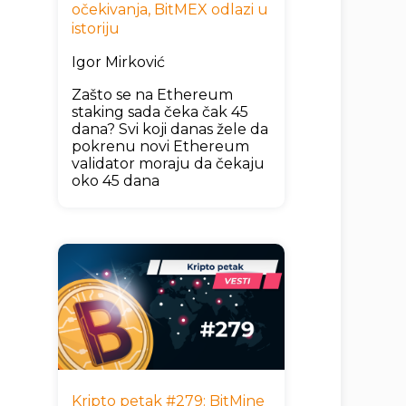
očekivanja, BitMEX odlazi u
istoriju
Igor Mirković
Zašto se na Ethereum
staking sada čeka čak 45
dana? Svi koji danas žele da
pokrenu novi Ethereum
validator moraju da čekaju
oko 45 dana
Kripto petak #279: BitMine