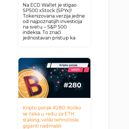
Na ECD Wallet je stigao
SP500 xStock (SPYx)!
Tokenizovana verzija jedne
od najpoznatijih investicija
na svetu – S&P 500
indeksa. To znači
jednostavan pristup ka
Kripto petak #280: Koliko
se čeka u redu za ETH
staking, veliki tehnološki
giganti nadmašili