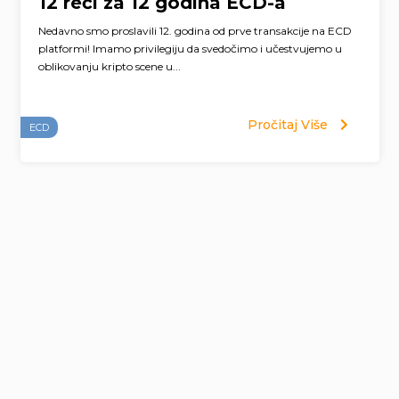
12 reči za 12 godina ECD-a
Nedavno smo proslavili 12. godina od prve transakcije na ECD
platformi! Imamo privilegiju da svedočimo i učestvujemo u
oblikovanju kripto scene u...
Pročitaj Više
ECD
Page
navigation