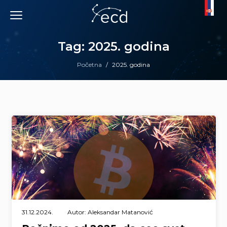
Skip
to
content
Tag: 2025. godina
Početna
/
2025. godina
31.12.2024.
Autor: Aleksandar Matanović