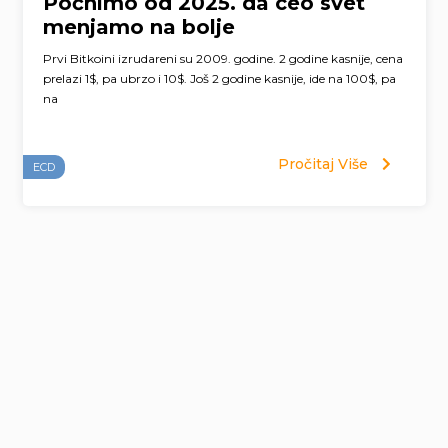
Počnimo od 2025. da ceo svet
menjamo na bolje
Prvi Bitkoini izrudareni su 2009. godine. 2 godine kasnije, cena
prelazi 1$, pa ubrzo i 10$. Još 2 godine kasnije, ide na 100$, pa
na
Pročitaj Više
ECD
Page
navigation