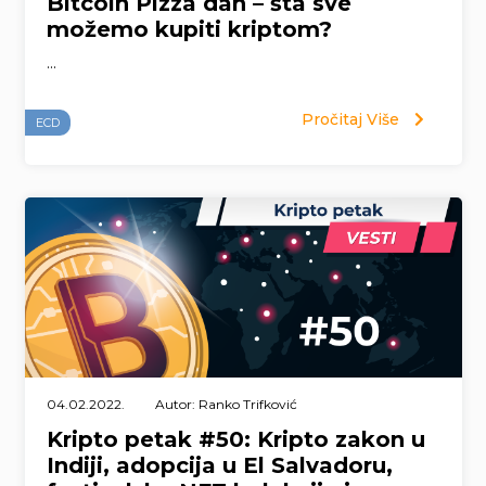
Bitcoin Pizza dan – šta sve
možemo kupiti kriptom?
...
Pročitaj Više
ECD
04.02.2022.
Autor: Ranko Trifković
Kripto petak #50: Kripto zakon u
Indiji, adopcija u El Salvadoru,