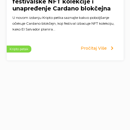
festivalske NFT kolekcije i
unapređenje Cardano blokčejna
U novom izdanju Kripto petka saznajte kakvo poboljšanje
očekuje Cardano blokčejn, koji festival izbacuje NFT kolekciju,
kako El Salvador planira...
Pročitaj Više
Kripto petak
Page
navigation