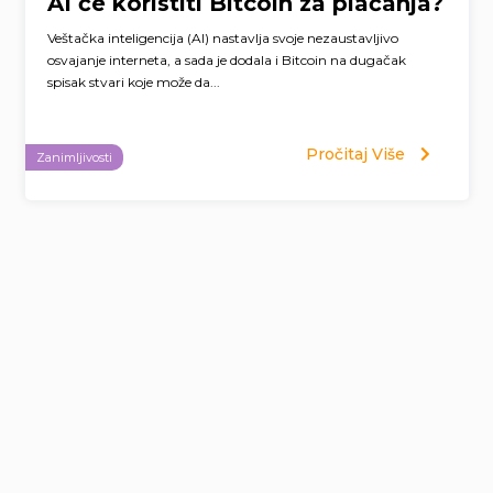
AI će koristiti Bitcoin za plaćanja?
Veštačka inteligencija (AI) nastavlja svoje nezaustavljivo
osvajanje interneta, a sada je dodala i Bitcoin na dugačak
spisak stvari koje može da...
Pročitaj Više
Zanimljivosti
Page
navigation