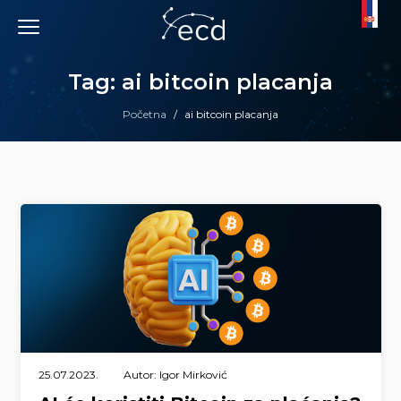
Skip
to
content
Tag: ai bitcoin placanja
Početna
/
ai bitcoin placanja
25.07.2023.
Autor: Igor Mirković