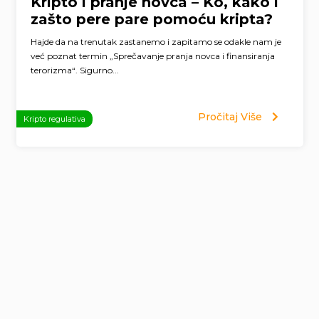
Kripto i pranje novca – Ko, kako i
zašto pere pare pomoću kripta?
Hajde da na trenutak zastanemo i zapitamo se odakle nam je
već poznat termin „Sprečavanje pranja novca i finansiranja
terorizma“. Sigurno...
Pročitaj Više
Kripto regulativa
Page
navigation