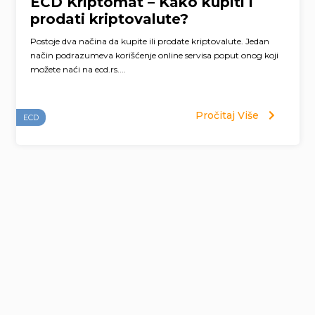
ECD Kriptomat – Kako kupiti i
prodati kriptovalute?
Postoje dva načina da kupite ili prodate kriptovalute. Jedan
način podrazumeva korišćenje online servisa poput onog koji
možete naći na ecd.rs....
Pročitaj Više
ECD
Page
navigation