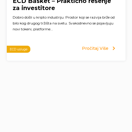
ECD Basket – Praktično rešenje
za investitore
Dobro došli u kripto industriju. Prostor koji se razvija brže od
bilo kog drugog tržišta na svetu. Svakodnevno se pojavljuju
novi tokeni, platforme...
Pročitaj Više
ECD usluge
Page
navigation