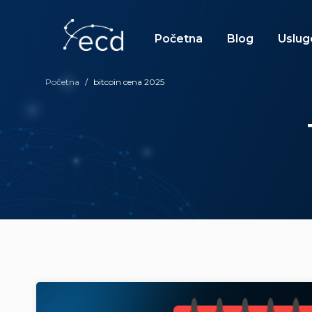
Skip
to
content
Početna
Blog
Uslug
Početna
/
bitcoin cena 2025