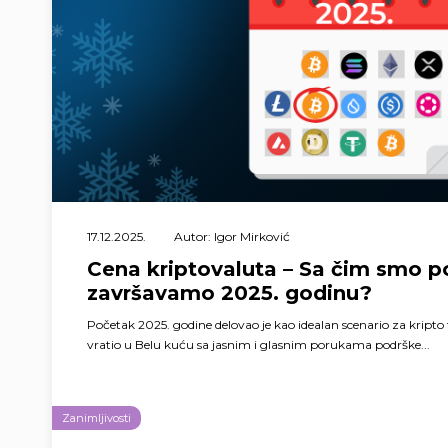
17.12.2025.
Autor: Igor Mirković
Cena kriptovaluta – Sa čim smo p
završavamo 2025. godinu?
Početak 2025. godine delovao je kao idealan scenario za kripto
vratio u Belu kuću sa jasnim i glasnim porukama podrške...
Zanimljivosti