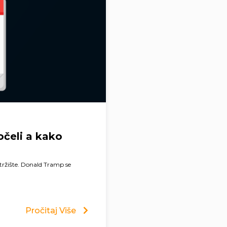
očeli a kako
 tržište. Donald Tramp se
Pročitaj Više