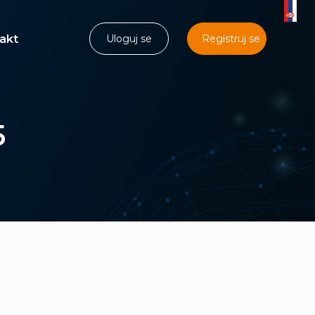
akt
Uloguj se
Registruj se
5