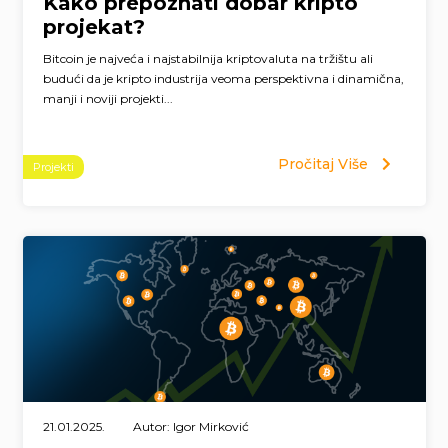
Kako prepoznati dobar kripto
projekat?
Bitcoin je najveća i najstabilnija kriptovaluta na tržištu ali
budući da je kripto industrija veoma perspektivna i dinamična,
manji i noviji projekti...
Pročitaj Više
Projekti
21.01.2025.
Autor: Igor Mirković