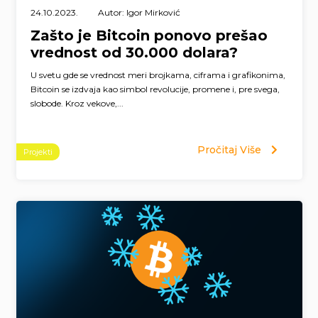
24.10.2023.
Autor: Igor Mirković
Zašto je Bitcoin ponovo prešao
vrednost od 30.000 dolara?
U svetu gde se vrednost meri brojkama, ciframa i grafikonima,
Bitcoin se izdvaja kao simbol revolucije, promene i, pre svega,
slobode. Kroz vekove,...
Pročitaj Više
Projekti