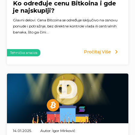
Ko određuje cenu Bitkoina i gde
je najskuplji?
Glavni delovi: Cena Bitcoina se određuje isključivo na osnovu
ponude i potražnje, bez direktne kontrole vlada ili centralnih
banaka, što ga čini...
Pročitaj Više
Tehnička analiza
14.01.2025.
Autor: Igor Mirković