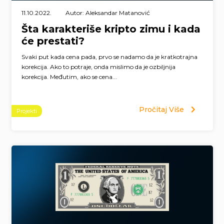
11.10.2022.
Autor: Aleksandar Matanović
Šta karakteriše kripto zimu i kada
će prestati?
Svaki put kada cena pada, prvo se nadamo da je kratkotrajna
korekcija. Ako to potraje, onda mislimo da je ozbiljnija
korekcija. Međutim, ako se cena...
Pročitaj Više
Projekti