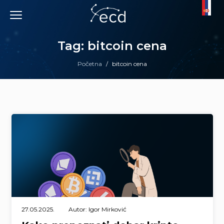
Skip
to
content
Tag: bitcoin cena
Početna
/
bitcoin cena
27.05.2025.
Autor: Igor Mirković