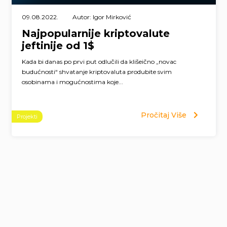
09.08.2022.
Autor: Igor Mirković
Najpopularnije kriptovalute
jeftinije od 1$
Kada bi danas po prvi put odlučili da klišeično „novac
budućnosti“ shvatanje kriptovaluta produbite svim
osobinama i mogućnostima koje...
Pročitaj Više
Projekti
Page
navigation