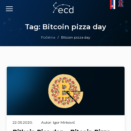
Skip
to
content
Tag: Bitcoin pizza day
Početna
/
Bitcoin pizza day
22.05.2020.
Autor: Igor Mirković