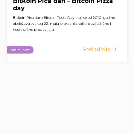
Bitkoin Pica dan – Bitcoin Pizza
day
Bitkoin Pica dan (Bitcoin Pizza Day) koji se od 2010. godine
obeležava svakog 22. maja je praznik koji entuzijastično i
nostalgično proslavljaju...
Pročitaj Više
Zanimljivosti
Page
navigation