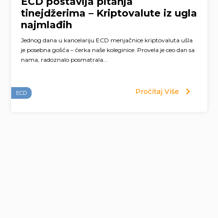
ECD postavlja pitanja
tinejdžerima – Kriptovalute iz ugla
najmlađih
Jednog dana u kancelariju ECD menjačnice kriptovaluta ušla
je posebna gošća – ćerka naše koleginice. Provela je ceo dan sa
nama, radoznalo posmatrala...
Pročitaj Više
ECD
Page
navigation