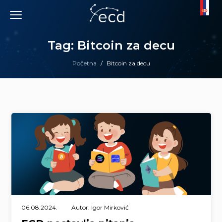
Skip
to
content
Tag: Bitcoin za decu
Početna
/
Bitcoin za decu
06.08.2024.
Autor: Igor Mirković