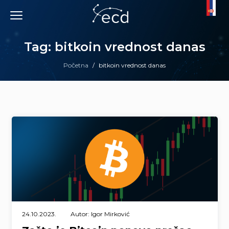
Skip
to
content
Tag: bitkoin vrednost danas
Početna
/
bitkoin vrednost danas
24.10.2023.
Autor: Igor Mirković