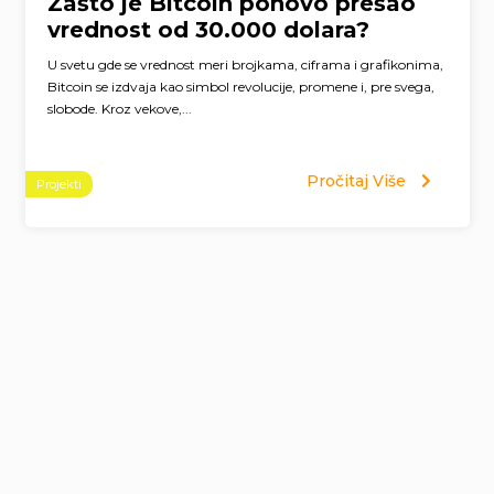
Zašto je Bitcoin ponovo prešao
vrednost od 30.000 dolara?
U svetu gde se vrednost meri brojkama, ciframa i grafikonima,
Bitcoin se izdvaja kao simbol revolucije, promene i, pre svega,
slobode. Kroz vekove,...
Pročitaj Više
Projekti
Page
navigation