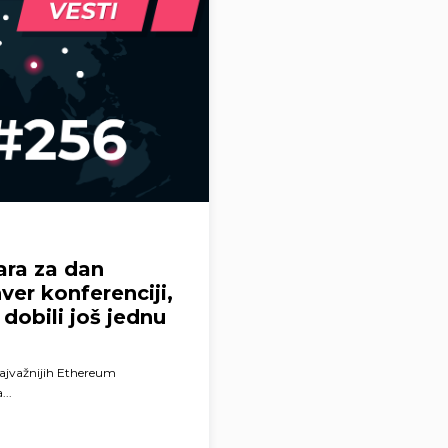
ara za dan
ver konferenciji,
dobili još jednu
najvažnijih Ethereum
...