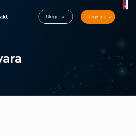
akt
Uloguj se
Registruj se
vara