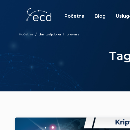
Skip
to
content
Početna
Blog
Uslug
Početna
/
dan zaljubljenih prevara
Tag