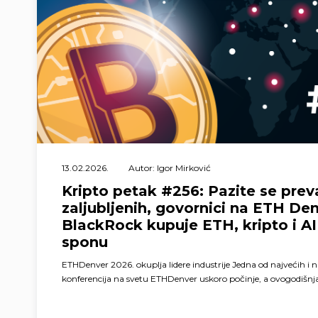
13.02.2026.
Autor: Igor Mirković
Kripto petak #256: Pazite se prev
zaljubljenih, govornici na ETH Den
BlackRock kupuje ETH, kripto i AI 
sponu
ETHDenver 2026. okuplja lidere industrije Jedna od najvećih i 
konferencija na svetu ETHDenver uskoro počinje, a ovogodišnja