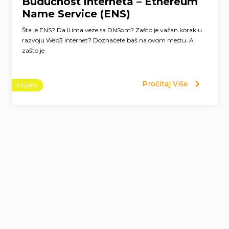
Budućnost interneta – Ethereum
Name Service (ENS)
Šta je ENS? Da li ima veze sa DNSom? Zašto je važan korak u
razvoju Web3 internet? Doznaćete baš na ovom mestu. A
zašto je
Pročitaj Više
Projekti
Page
navigation