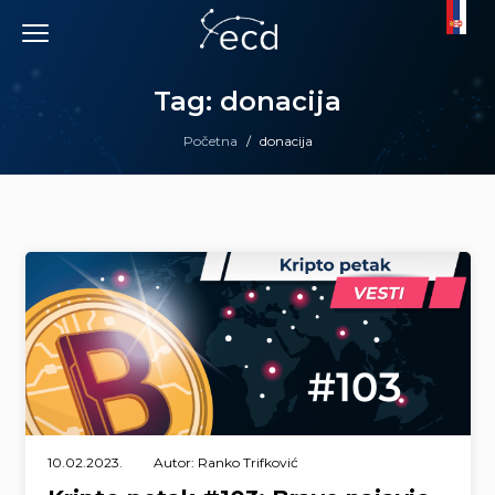
Skip
to
content
Tag: donacija
Početna
/
donacija
10.02.2023.
Autor: Ranko Trifković