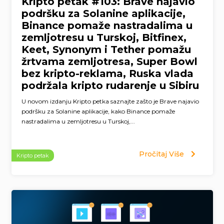
Kripto petak #103: Brave najavio
podršku za Solanine aplikacije,
Binance pomaže nastradalima u
zemljotresu u Turskoj, Bitfinex,
Keet, Synonym i Tether pomažu
žrtvama zemljotresa, Super Bowl
bez kripto-reklama, Ruska vlada
podržala kripto rudarenje u Sibiru
U novom izdanju Kripto petka saznajte zašto je Brave najavio
podršku za Solanine aplikacije, kako Binance pomaže
nastradalima u zemljotresu u Turskoj,...
Pročitaj Više
Kripto petak