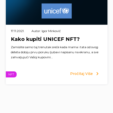
17.11.2021.
Autor: Igor Mirković
Kako kupiti UNICEF NFT?
Zamislite samo taj trenutak sreće kada mama i tata od svog
deteta dobiju prvu poruku ljubavi napisanu na ekranu, a sve
zahvaljujući Vašoj kupovini...
Pročitaj Više
NFT
Page
navigation