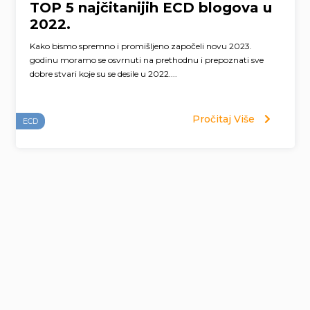
TOP 5 najčitanijih ECD blogova u
2022.
Kako bismo spremno i promišljeno započeli novu 2023.
godinu moramo se osvrnuti na prethodnu i prepoznati sve
dobre stvari koje su se desile u 2022....
Pročitaj Više
ECD
Page
navigation