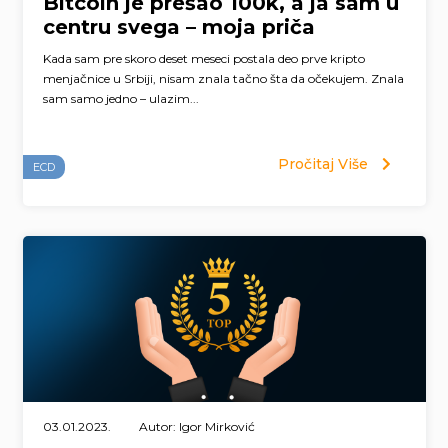
Bitcoin je prešao 100k, a ja sam u
centru svega – moja priča
Kada sam pre skoro deset meseci postala deo prve kripto
menjačnice u Srbiji, nisam znala tačno šta da očekujem. Znala
sam samo jedno – ulazim...
Pročitaj Više
ECD
03.01.2023.
Autor: Igor Mirković