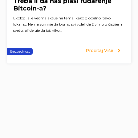
Treba li da nas plaši rudarenje
Bitcoin-a?
Ekologija je veoma aktuelna tema, kako globalno, tako i
lokalno. Nema sumnje da bismo svi voleli da živimo u čistijem
svetu, ali deluje da još niko...
Pročitaj Više
Bezbednost
Page
navigation