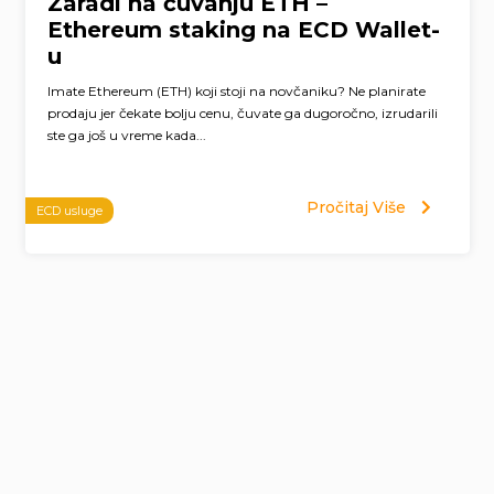
Zaradi na čuvanju ETH –
Ethereum staking na ECD Wallet-
u
Imate Ethereum (ETH) koji stoji na novčaniku? Ne planirate
prodaju jer čekate bolju cenu, čuvate ga dugoročno, izrudarili
ste ga još u vreme kada...
Pročitaj Više
ECD usluge
Page
navigation