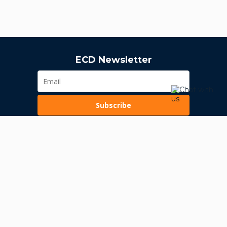
ECD Newsletter
Subscribe
Loading...
Pravila poslovanja
Politika privatnosti
Unutrašnje uzbunjivanje