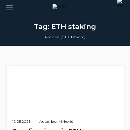
Skip
to
content
Tag: ETH staking
Početna
/
ETH staking
12.05.2026.
Autor: Igor Mirković