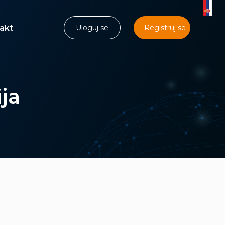
akt
Uloguj se
Registruj se
ja