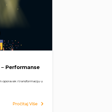
i – Performanse
an oporavak i transformaciju u
Pročitaj Više