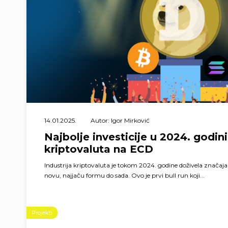
14.01.2025.
Autor: Igor Mirković
Najbolje investicije u 2024. godin
kriptovaluta na ECD
Industrija kriptovaluta je tokom 2024. godine doživela značaj
novu, najjaču formu do sada. Ovo je prvi bull run koji...
Projekti