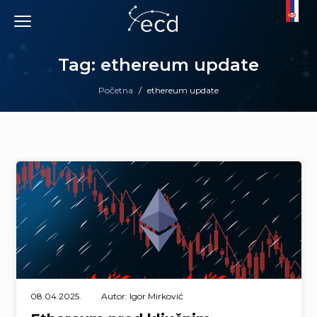
Skip
to
content
Tag: ethereum update
Početna
/
ethereum update
08.04.2025.
Autor: Igor Mirković