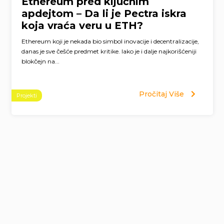
Ethereum pred ključnim
apdejtom – Da li je Pectra iskra
koja vraća veru u ETH?
Ethereum koji je nekada bio simbol inovacije i decentralizacije,
danas je sve češće predmet kritike. Iako je i dalje najkorišćeniji
blokčejn na...
Pročitaj Više
Projekti
Page
navigation