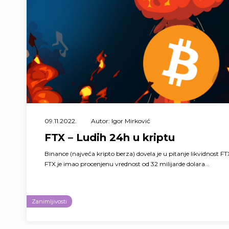
09.11.2022.
Autor: Igor Mirković
FTX – Ludih 24h u kriptu
Binance (najveća kripto berza) dovela je u pitanje likvidnost FT
FTX je imao procenjenu vrednost od 32 milijarde dolara...
Zanimljivosti