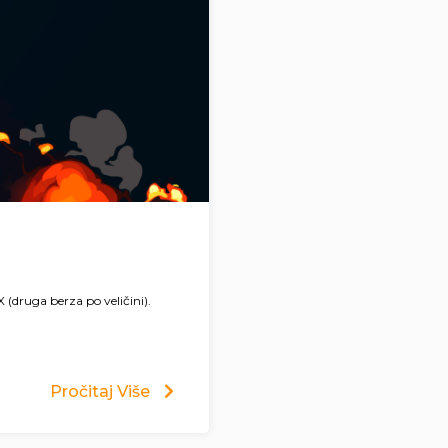
X (druga berza po veličini).
Pročitaj Više