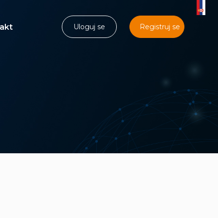
akt
Uloguj se
Registruj se