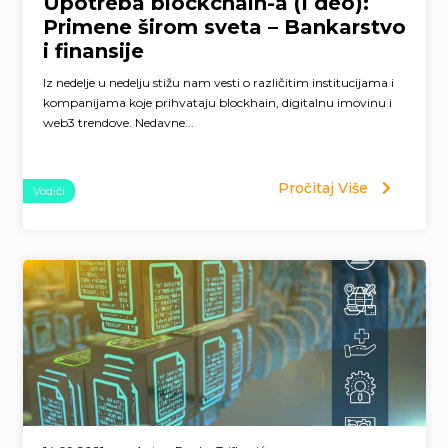
Upotreba blockchain-a (I deo):
Primene širom sveta – Bankarstvo
i finansije
Iz nedelje u nedelju stižu nam vesti o različitim institucijama i
kompanijama koje prihvataju blockhain, digitalnu imovinu i
web3 trendove. Nedavne...
Pročitaj Više
Vodiči