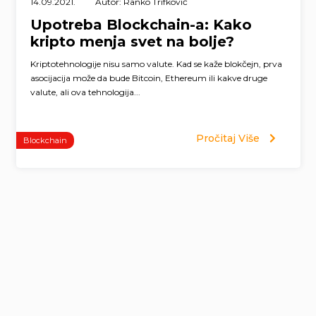
14.09.2021.
Autor: Ranko Trifković
Upotreba Blockchain-a: Kako
kripto menja svet na bolje?
Kriptotehnologije nisu samo valute. Kad se kaže blokčejn, prva
asocijacija može da bude Bitcoin, Ethereum ili kakve druge
valute, ali ova tehnologija...
Pročitaj Više
Blockchain
Page
navigation