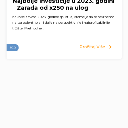
Najbolje investicije u 2023. godini
– Zarada od x250 na ulog
Kako se zavesa 2023. godine spustila, vreme je da se osvrnemo
na turbulentno ali i dalje najperspektivnije i najprofitabilnije
tržište. Prethodne...
Pročitaj Više
ECD
Page
navigation