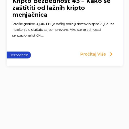
Kripto Bezbednost #3 – Kako se
zaštititi od lažnih kripto
menjačnica
Prošle godine u julu FBI je našoj policiji dostavio spisak ljudi za
hapšenje u slučaju sajber-prevare. Ako ste pratili vesti,
senzacionalistički...
Pročitaj Više
Bezbednost
Page
navigation