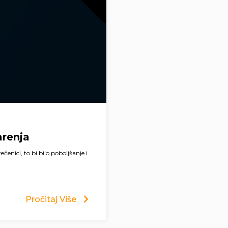
renja
enici, to bi bilo poboljšanje i
Pročitaj Više