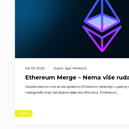
06.09.2022.
Autor: Igor Mirković
Ethereum Merge – Nema više ruda
Ukoliko bismo morali da opišemo Ethereum blokčejn u jednoj reč
nadograđivanje Satošijeve ideje oko Bitcoina. Ethereum...
Projekti