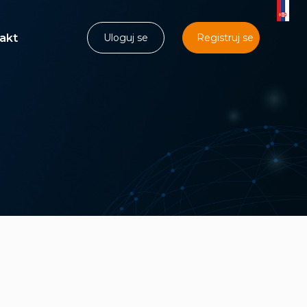
akt
Uloguj se
Registruj se