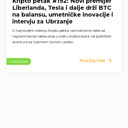
Kripto petak #192: Novi premijer
Liberlanda, Tesla i dalje drži BTC
na balansu, umetničke inovacije i
intervju za Ubrzanje
U najnovijem izdanju Kripto petka razmatramo neke od
najzanimljivijih dešavanja u svetu kriptovaluta: od političkih
avantura sa Justinom Sunom, preko...
Pročitaj Više
Kripto petak
Page
navigation