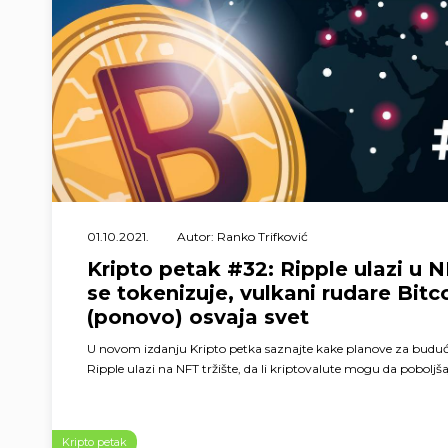
01.10.2021.
Autor: Ranko Trifković
Kripto petak #32: Ripple ulazi u N
se tokenizuje, vulkani rudare Bitc
(ponovo) osvaja svet
U novom izdanju Kripto petka saznajte kake planove za budu
Ripple ulazi na NFT tržište, da li kriptovalute mogu da poboljšaj
Kripto petak