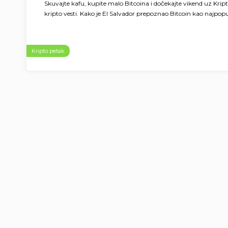
Skuvajte kafu, kupite malo Bitcoina i dočekajte vikend uz Krip
kripto vesti. Kako je El Salvador prepoznao Bitcoin kao najpopul
Kripto petak
Page
navigation