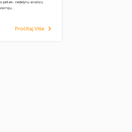
to petak- nedeljnu analizu
arniju...
Pročitaj Više