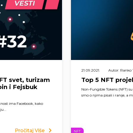
21.09.2021.
Autor: Ranko 
FT svet, turizam
Top 5 NFT proje
oin i Fejsbuk
Non-Fungible Tokens (NFT) su 
smo o njima pisali i ranije, a m
ćnost ima Facebook, kako
u...
Pročitaj Više
NFT