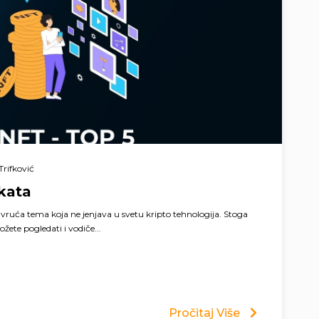
Trifković
kata
vruća tema koja ne jenjava u svetu kripto tehnologija. Stoga
ožete pogledati i vodiče...
Pročitaj Više