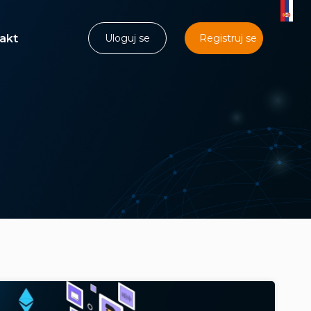
akt
Uloguj se
Registruj se