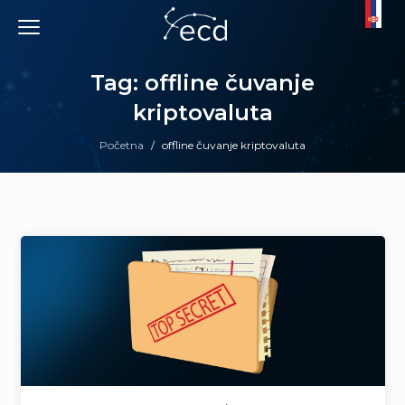
Skip
to
content
Tag: offline čuvanje
kriptovaluta
Početna
/
offline čuvanje kriptovaluta