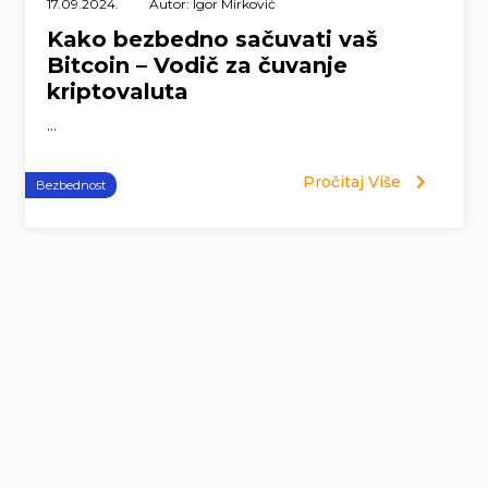
17.09.2024.
Autor: Igor Mirković
Kako bezbedno sačuvati vaš
Bitcoin – Vodič za čuvanje
kriptovaluta
...
Pročitaj Više
Bezbednost
Page
navigation