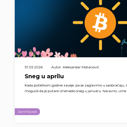
31.03.2026.
Autor: Aleksandar Matanović
Sneg u aprilu
Kada početkom godine zaveje, pa se zaglavimo u saobraćaju, č
moguće da je putare iznenadio sneg u januaru. Naravno, ume s
Zanimljivosti