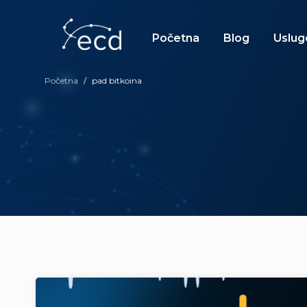
Skip
to
content
Početna
Blog
Uslug
Početna
/
pad bitkoina