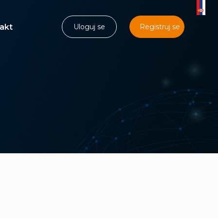
akt
Uloguj se
Registruj se