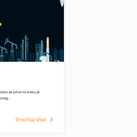
esto se pitamo kako je
neg...
Pročitaj Više