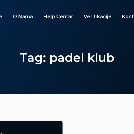
e
O Nama
Help Centar
Verifikacije
Kont
Tag: padel klub