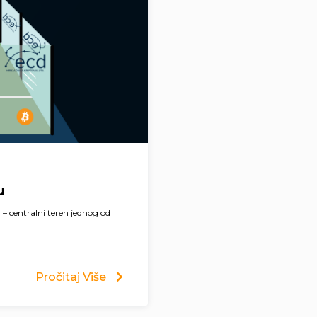
u
 – centralni teren jednog od
Pročitaj Više