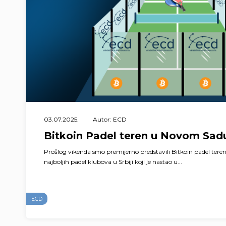
03.07.2025.
Autor: ECD
Bitkoin Padel teren u Novom Sad
Prošlog vikenda smo premijerno predstavili Bitkoin padel teren
najboljih padel klubova u Srbiji koji je nastao u...
ECD