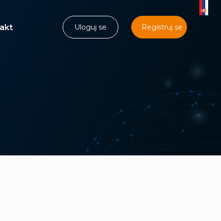
akt
Uloguj se
Registruj se