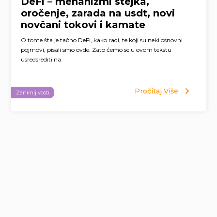
DeFi – mehanizmi stejka,
oročenje, zarada na usdt, novi
novčani tokovi i kamate
O tome šta je tačno DeFi, kako radi, te koji su neki osnovni
pojmovi, pisali smo ovde. Zato ćemo se u ovom tekstu
usredsrediti na
Pročitaj Više
Zanimljivosti
Page
navigation