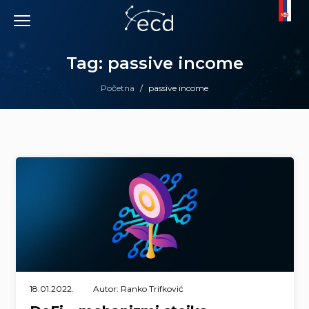
Skip
to
content
Tag: passive income
Početna
/
passive income
18.01.2022.
Autor: Ranko Trifković